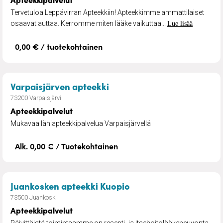
Tervetuloa Leppävirran Apteekkiin! Apteekkimme ammattilaiset
osaavat auttaa. Kerromme miten lääke vaikuttaa...
Lue lisää
0,00 € / tuotekohtainen
– Apteekkipalvelut
Varpaisjärven apteekki
73200 Varpaisjärvi
Apteekkipalvelut
Mukavaa lähiapteekkipalvelua Varpaisjärvellä
Alk. 0,00 € / Tuotekohtainen
– Apteekkipalvelut
Juankosken apteekki Kuopio
73500 Juankoski
Apteekkipalvelut
Päivittäistä toimintaamme on resepti- ja itsehoitolääkeneuvonta