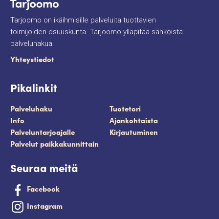
Tarjoomo on ikäihmisille palveluita tuottavien
toimijoiden osuuskunta. Tarjoomo ylläpitää sähköistä
palveluhakua.
Yhteystiedot
Pikalinkit
Palveluhaku
Tuotetori
Info
Ajankohtaista
Palveluntarjoajalle
Kirjautuminen
Palvelut paikkakunnittain
Seuraa meitä
Facebook
Instagram