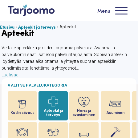
Siirry sisältöön
Menu
Tarjoomo etusivu
Etusivu
Apteekit ja terveys
Apteekit
Apteekit
Vertaile apteekkeja ja niiden tarjoamia palveluita. Avaamalla
palvelukortin saat lisätietoa palveluntarjoajasta. Sopivan apteekin
löydettyäsi varaa aika ottamalla yhteyttä suoraan apteekkiin
puhelimitse tai lähettämällä yhteydenot…
Lue lisää
VALITSE PALVELUKATEGORIA
Apteekit ja
Hoiva ja
Kodin siivous
Asuminen
terveys
avustaminen