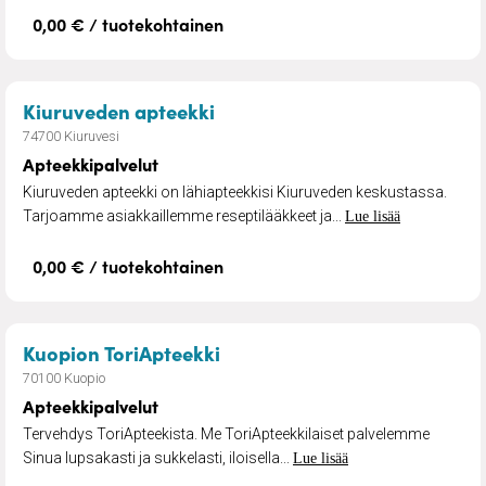
0,00 € / tuotekohtainen
– Apteekkipalvelut
Kiuruveden apteekki
74700 Kiuruvesi
Apteekkipalvelut
Kiuruveden apteekki on lähiapteekkisi Kiuruveden keskustassa.
Tarjoamme asiakkaillemme reseptilääkkeet ja...
Lue lisää
0,00 € / tuotekohtainen
– Apteekkipalvelut
Kuopion ToriApteekki
70100 Kuopio
Apteekkipalvelut
Tervehdys ToriApteekista. Me ToriApteekkilaiset palvelemme
Sinua lupsakasti ja sukkelasti, iloisella...
Lue lisää