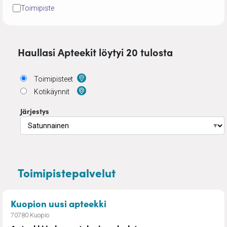
Toimipiste
Haullasi Apteekit löytyi 20 tulosta
Toimipisteet
Kotikäynnit
Järjestys
▼
Toimipistepalvelut
– Apteekki ja kosmetologin 
Kuopion uusi apteekki
70780 Kuopio