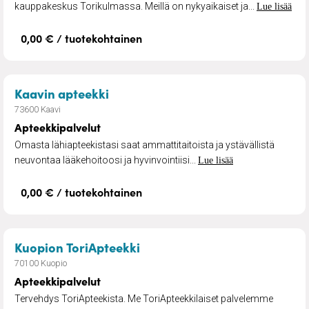
kauppakeskus Torikulmassa. Meillä on nykyaikaiset ja...
Lue lisää
0,00 € / tuotekohtainen
– Apteekkipalvelut
Kaavin apteekki
73600 Kaavi
Apteekkipalvelut
Omasta lähiapteekistasi saat ammattitaitoista ja ystävällistä
neuvontaa lääkehoitoosi ja hyvinvointiisi...
Lue lisää
0,00 € / tuotekohtainen
– Apteekkipalvelut
Kuopion ToriApteekki
70100 Kuopio
Apteekkipalvelut
Tervehdys ToriApteekista. Me ToriApteekkilaiset palvelemme