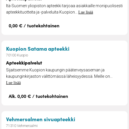
Itä-Suomen yliopiston apteekki tarjoaa asiakkaille monipuolisesti
apteekkituotteita ja -palveluita Kuopion...
Lue lisää
0,00 € / tuotekohtainen
– Apteekkipalvelut
Kuopion Satama apteekki
70100 Kuopio
Apteekkipalvelut
Sijaitsemme Kuopion kaupungin pääterveysaseman ja
kaupunginkirjaston välittömässä läheisyydessä. Meille on...
Lue lisää
Alk. 0,00 € / tuotekohtainen
– Apteekkipalvelut
Vehmersalmen sivuapteekki
71310 Vehmersalmi