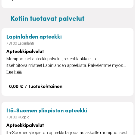
Kotiin tuotavat palvelut
– Apteekkipalvelut
Lapinlahden apteekki
73100 Lapinlahti
Apteekkipalvelut
Monipuoliset apteekkipalvelut, reseptilääkkeet ja
itsehoitovalmisteet Lapinlahden apteekista. Palvelemme myös...
Lue lisää
0,00 € / Tuotekohtainen
– Apteekkipalvelu
Itä-Suomen yliopiston apteekki
70100 Kuopio
Apteekkipalvelut
Itä-Suomen yliopiston apteekki tarjoaa asiakkaille monipuolisesti