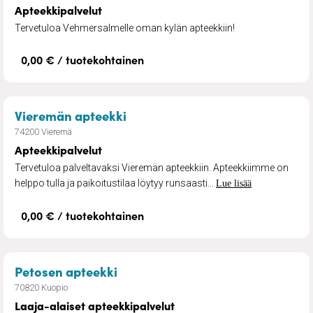
Apteekkipalvelut
Tervetuloa Vehmersalmelle oman kylän apteekkiin!
0,00 € / tuotekohtainen
– Apteekkipalvelut
Vieremän apteekki
74200 Vieremä
Apteekkipalvelut
Tervetuloa palveltavaksi Vieremän apteekkiin. Apteekkiimme on
helppo tulla ja paikoitustilaa löytyy runsaasti...
Lue lisää
0,00 € / tuotekohtainen
– Laaja-alaiset apteekkipalvelut
Petosen apteekki
70820 Kuopio
Laaja-alaiset apteekkipalvelut