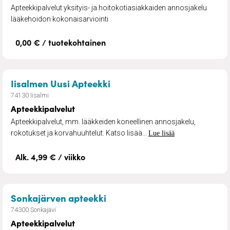
Apteekkipalvelut yksityis- ja hoitokotiasiakkaiden annosjakelu
lääkehoidon kokonaisarviointi
0,00 € / tuotekohtainen
– Apteekkipalvelut
Iisalmen Uusi Apteekki
74130 Iisalmi
Apteekkipalvelut
Apteekkipalvelut, mm. lääkkeiden koneellinen annosjakelu,
rokotukset ja korvahuuhtelut. Katso lisää...
Lue lisää
Alk. 4,99 € / viikko
– Apteekkipalvelut
Sonkajärven apteekki
74300 Sonkajävi
Apteekkipalvelut