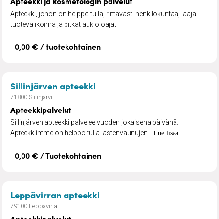
Apteekki ja kosmetologin palvelut
Apteekki, johon on helppo tulla, riittävästi henkilökuntaa, laaja
tuotevalikoima ja pitkät aukioloajat
0,00 € / tuotekohtainen
– Apteekkipalvelut
Siilinjärven apteekki
71800 Siilinjärvi
Apteekkipalvelut
Siilinjärven apteekki palvelee vuoden jokaisena päivänä.
Apteekkiimme on helppo tulla lastenvaunujen...
Lue lisää
0,00 € / Tuotekohtainen
– Apteekkipalvelut
Leppävirran apteekki
79100 Leppävirta
Apteekkipalvelut