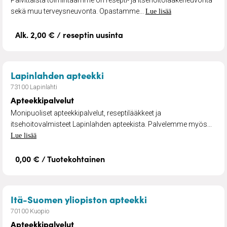
sekä muu terveysneuvonta. Opastamme...
Lue lisää
Alk. 2,00 € / reseptin uusinta
– Apteekkipalvelut
Lapinlahden apteekki
73100 Lapinlahti
Apteekkipalvelut
Monipuoliset apteekkipalvelut, reseptilääkkeet ja
itsehoitovalmisteet Lapinlahden apteekista. Palvelemme myös...
Lue lisää
0,00 € / Tuotekohtainen
– Apteekkipalvelu
Itä-Suomen yliopiston apteekki
70100 Kuopio
Apteekkipalvelut