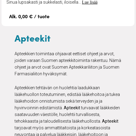
Sinua lupsakasti ja sukkelasti, iloisella...
Lue lisää
Alk. 0,00 € / tuote
Apteekit
Apteekkien toimintaa ohjaavat eettiset ohjeet ja arvot,
joiden varaan Suomen apteekkitoiminta rakentuu. Nämä
ohjeet ja arvot ovat Suomen Apteekkariliiton ja Suomen
Farmasialiiton hyväksymät.
Apteekkien tehtävän on huolehtia laadukkaan
lääkehuollon toteutuminen, edistää lääkehoitoa ja tukea
lääkehoidon onnistumista sekä terveyden ja ja
hyvinvoinnin edistämistä.
Apteekit
turvaavat lääkkeiden
saatavuuden väestölle, huolehtii turvallisesta,
tehokkaasta ja taloudellisesta lääkehuollosta.
Apteekit
tarjoavat myös ammattitaitoista ja korkeatasoista
neuvontaa ja palvelua lääkkeisiin, lääkehoitoon ja