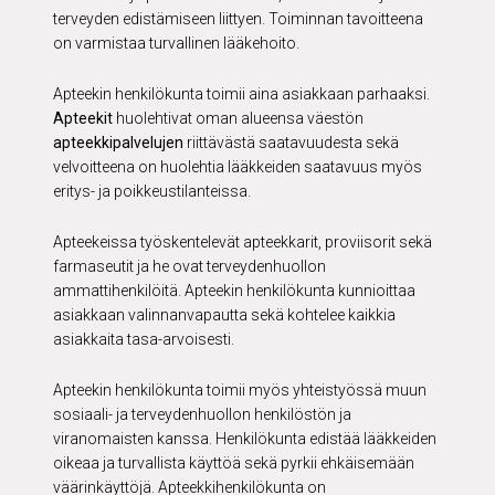
terveyden edistämiseen liittyen. Toiminnan tavoitteena
on varmistaa turvallinen lääkehoito.
Apteekin henkilökunta toimii aina asiakkaan parhaaksi.
Apteekit
huolehtivat oman alueensa väestön
apteekkipalvelujen
riittävästä saatavuudesta sekä
velvoitteena on huolehtia lääkkeiden saatavuus myös
eritys- ja poikkeustilanteissa.
Apteekeissa työskentelevät apteekkarit, proviisorit sekä
farmaseutit ja he ovat terveydenhuollon
ammattihenkilöitä. Apteekin henkilökunta kunnioittaa
asiakkaan valinnanvapautta sekä kohtelee kaikkia
asiakkaita tasa-arvoisesti.
Apteekin henkilökunta toimii myös yhteistyössä muun
sosiaali- ja terveydenhuollon henkilöstön ja
viranomaisten kanssa. Henkilökunta edistää lääkkeiden
oikeaa ja turvallista käyttöä sekä pyrkii ehkäisemään
väärinkäyttöjä. Apteekkihenkilökunta on