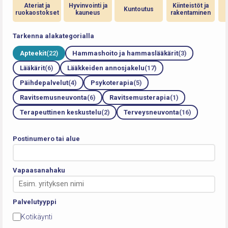
Ateriat ja
Hyvinvointi ja
Kiinteistöt ja
Kuntoutus
ruokaostokset
kauneus
rakentaminen
Tarkenna alakategorialla
Apteekit
(22)
Hammashoito ja hammaslääkärit
(3)
Lääkärit
(6)
Lääkkeiden annosjakelu
(17)
Päihdepalvelut
(4)
Psykoterapia
(5)
Ravitsemusneuvonta
(6)
Ravitsemusterapia
(1)
Terapeuttinen keskustelu
(2)
Terveysneuvonta
(16)
Postinumero tai alue
Vapaasanahaku
Palvelutyyppi
Kotikäynti