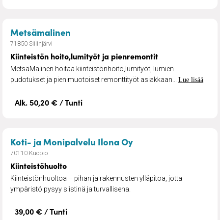
– Kiinteistön hoito,lumityöt ja pien
Metsämalinen
71850 Siilinjärvi
Kiinteistön hoito,lumityöt ja pienremontit
MetsäMalinen hoitaa kiinteistönhoito,lumityöt, lumien
pudotukset ja pienimuotoiset remonttityöt asiakkaan...
Lue lisää
Alk. 50,20 € / Tunti
– Kiinteistöhuolto
Koti- ja Monipalvelu Ilona Oy
70110 Kuopio
Kiinteistöhuolto
Kiinteistönhuoltoa – pihan ja rakennusten ylläpitoa, jotta
ympäristö pysyy siistinä ja turvallisena.
39,00 € / Tunti