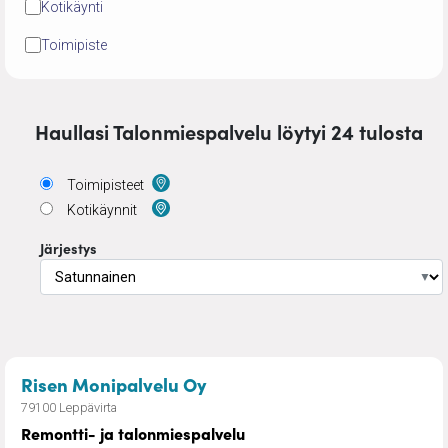
Kotikäynti
Toimipiste
Haullasi Talonmiespalvelu löytyi 24 tulosta
Toimipisteet
Kotikäynnit
Järjestys
▼
– Remontti- ja talonmiespal
Risen Monipalvelu Oy
79100 Leppävirta
Remontti- ja talonmiespalvelu