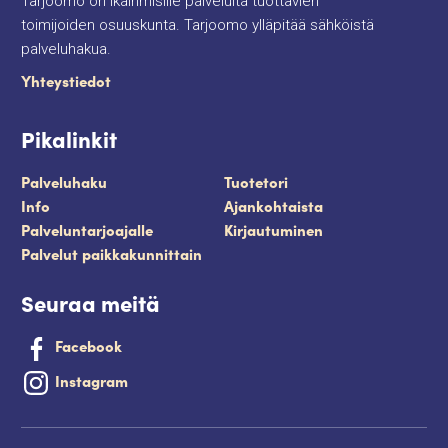
Tarjoomo on ikäihmisille palveluita tuottavien
toimijoiden osuuskunta. Tarjoomo ylläpitää sähköistä
palveluhakua.
Yhteystiedot
Pikalinkit
Palveluhaku
Tuotetori
Info
Ajankohtaista
Palveluntarjoajalle
Kirjautuminen
Palvelut paikkakunnittain
Seuraa meitä
Facebook
Instagram