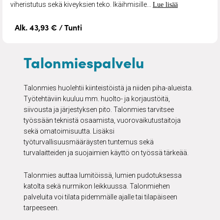
viheristutus sekä kiveyksien teko. Ikäihmisille...
Lue lisää
Alk. 43,93 € / Tunti
Talonmiespalvelu
Talonmies huolehtii kiinteistöistä ja niiden piha-alueista.
Työtehtäviin kuuluu mm. huolto- ja korjaustöitä,
siivousta ja järjestyksen pito. Talonmies tarvitsee
työssään teknistä osaamista, vuorovaikutustaitoja
sekä omatoimisuutta. Lisäksi
työturvallisuusmääräysten tuntemus sekä
turvalaitteiden ja suojaimien käyttö on työssä tärkeää.
Talonmies auttaa lumitöissä, lumien pudotuksessa
katolta sekä nurmikon leikkuussa. Talonmiehen
palveluita voi tilata pidemmälle ajalle tai tilapäiseen
tarpeeseen.