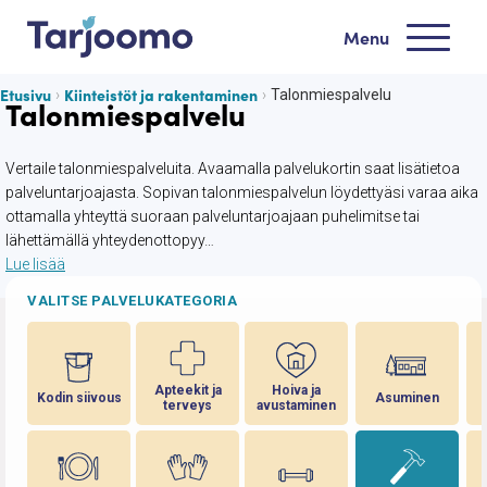
Siirry sisältöön
Menu
Tarjoomo etusivu
Etusivu
Kiinteistöt ja rakentaminen
Talonmiespalvelu
Talonmiespalvelu
Vertaile talonmiespalveluita. Avaamalla palvelukortin saat lisätietoa
palveluntarjoajasta. Sopivan talonmiespalvelun löydettyäsi varaa aika
ottamalla yhteyttä suoraan palveluntarjoajaan puhelimitse tai
lähettämällä yhteydenottopyy…
Lue lisää
VALITSE PALVELUKATEGORIA
Apteekit ja
Hoiva ja
Kodin siivous
Asuminen
terveys
avustaminen