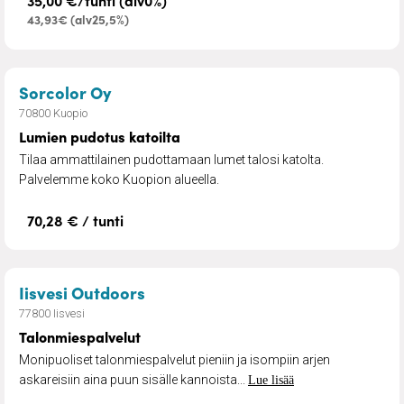
35,00 €/tunti (alv0%)
43,93€ (alv25,5%)
– Lumien pudotus katoilta
Sorcolor Oy
70800 Kuopio
Lumien pudotus katoilta
Tilaa ammattilainen pudottamaan lumet talosi katolta.
Palvelemme koko Kuopion alueella.
70,28 € / tunti
– Talonmiespalvelut
Iisvesi Outdoors
77800 Iisvesi
Talonmiespalvelut
Monipuoliset talonmiespalvelut pieniin ja isompiin arjen
askareisiin aina puun sisälle kannoista...
Lue lisää