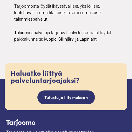
Tarjoomosta löydät ikäystävälliset, yksilölliset,
luotettavat, ammattitaitoiset ja tarpeenmukaiset
talonmiespalvelut
!
Talonmiespalveluja
tarjoavat palveluntarjoajat löydät
paikkakunnalta:
Kuopio, Siilinjärvi ja Lapinlahti.
Haluatko liittyä
palveluntarjoajaksi?
Tutustu ja liity mukaan