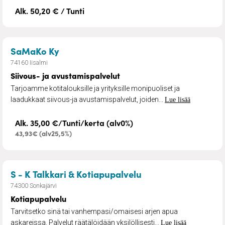
Alk. 50,20 € / Tunti
– Siivous- ja avustamispalvelut
SaMaKo Ky
74160 Iisalmi
Siivous- ja avustamispalvelut
Tarjoamme kotitalouksille ja yrityksille monipuoliset ja
laadukkaat siivous-ja avustamispalvelut, joiden...
Lue lisää
Alk. 35,00 €/Tunti/kerta (alv0%)
43,93€ (alv25,5%)
– Kotiapupalvelu
S - K Talkkari & Kotiapupalvelu
74300 Sonkajärvi
Kotiapupalvelu
Tarvitsetko sinä tai vanhempasi/omaisesi arjen apua
askareissa. Palvelut räätälöidään yksilöllisesti...
Lue lisää