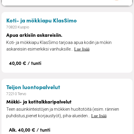
– Apua arkisiin askarei
Koti- ja mökkiapu KlasSimo
70820 Kuopio
Apua arkisiin askareisiin.
Koti- ja mökkiapu KlasSimo tarjoaa apua kodin ja mökin
askareisiin esimerkiksi vanhuksille...
Lue lisää
40,00 € / tunti
– Mökki- ja kotitalkkaripalve
Teijon luontopalvelut
72210 Tervo
Mökki- ja kotitalkkaripalvelut
Teen asuinkiinteistöjen ja mökkien huoltotöitä (esim. rännien
puhdistus,pienet korjaustyöt), piha-alueiden...
Lue lisää
Alk. 40,00 € / tunti