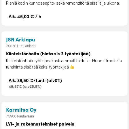
Pieniä kodin kunnossapito- sekä remonttitöitä sisällä ja ulkona.
Alk. 45,00 € / h
– Kiinteistönhoito (hinta sis 2 työnteki
JSN Arkiapu
70870 Hiltulanlahti
Kiinteistönhoito (hinta sis 2 työntekijää)
Kiinteistönhoitotyöt ripsakasti ammattitaidolla . Huom! Ilmoitettu
tuntihinta sisältää kaksi työntekijää
Alk. 39,50 €/tunti (alv0%)
49,57€ (alv25,5%)
– LVI- ja rakennustekniset palvelu
Karmitsa Oy
73900 Rautavaara
LVI- ja rakennustekniset palvelu