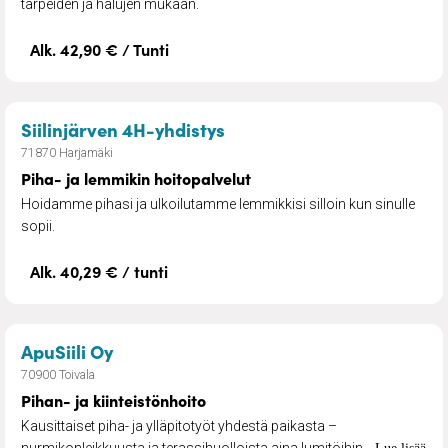
tarpeiden ja halujen mukaan.
Alk. 42,90 € / Tunti
– Piha- ja lemmikin hoitop
Siilinjärven 4H-yhdistys
71870 Harjamäki
Piha- ja lemmikin hoitopalvelut
Hoidamme pihasi ja ulkoilutamme lemmikkisi silloin kun sinulle
sopii.
Alk. 40,29 € / tunti
– Pihan- ja kiinteistönhoito
ApuSiili Oy
70900 Toivala
Pihan- ja kiinteistönhoito
Kausittaiset piha- ja ylläpitotyöt yhdestä paikasta –
nurmikonleikkuusta ja terassihuolloista aina lumitöihin...