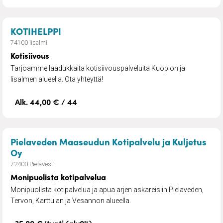
– Kotisiivous
KOTIHELPPI
74100 Iisalmi
Kotisiivous
Tarjoamme laadukkaita kotisiivouspalveluita Kuopion ja
Iisalmen alueella. Ota yhteyttä!
Alk. 44,00 € / 44
Pielaveden Maaseudun Kotipalvelu ja Kuljetus
– Monipuolista kotipalvelua
Oy
72400 Pielavesi
Monipuolista kotipalvelua
Monipuolista kotipalvelua ja apua arjen askareisiin Pielaveden,
Tervon, Karttulan ja Vesannon alueella.