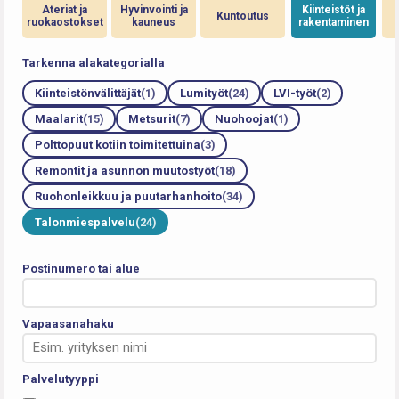
Ateriat ja
Hyvinvointi ja
Kiinteistöt ja
Kuntoutus
ruokaostokset
kauneus
rakentaminen
Tarkenna alakategorialla
Kiinteistönvälittäjät
(1)
Lumityöt
(24)
LVI-työt
(2)
Maalarit
(15)
Metsurit
(7)
Nuohoojat
(1)
Polttopuut kotiin toimitettuina
(3)
Remontit ja asunnon muutostyöt
(18)
Ruohonleikkuu ja puutarhanhoito
(34)
Talonmiespalvelu
(24)
Postinumero tai alue
Vapaasanahaku
Palvelutyyppi