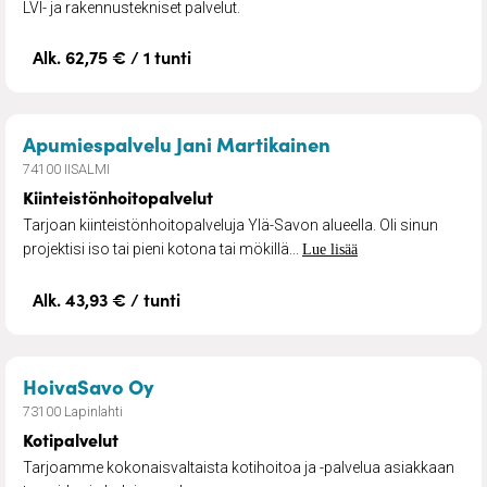
LVI- ja rakennustekniset palvelut.
Alk. 62,75 € / 1 tunti
– Kiinteistönhoi
Apumiespalvelu Jani Martikainen
74100 IISALMI
Kiinteistönhoitopalvelut
Tarjoan kiinteistönhoitopalveluja Ylä-Savon alueella. Oli sinun
projektisi iso tai pieni kotona tai mökillä...
Lue lisää
Alk. 43,93 € / tunti
– Kotipalvelut
HoivaSavo Oy
73100 Lapinlahti
Kotipalvelut
Tarjoamme kokonaisvaltaista kotihoitoa ja -palvelua asiakkaan