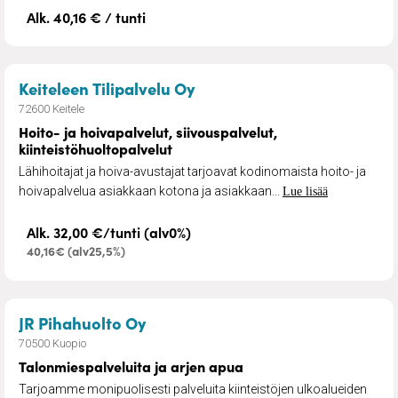
Alk. 40,16 € / tunti
– Hoito- ja hoivapalvelut, 
Keiteleen Tilipalvelu Oy
72600 Keitele
Hoito- ja hoivapalvelut, siivouspalvelut,
kiinteistöhuoltopalvelut
Lähihoitajat ja hoiva-avustajat tarjoavat kodinomaista hoito- ja
hoivapalvelua asiakkaan kotona ja asiakkaan...
Lue lisää
Alk. 32,00 €/tunti (alv0%)
40,16€ (alv25,5%)
– Talonmiespalveluita ja arjen a
JR Pihahuolto Oy
70500 Kuopio
Talonmiespalveluita ja arjen apua
Tarjoamme monipuolisesti palveluita kiinteistöjen ulkoalueiden