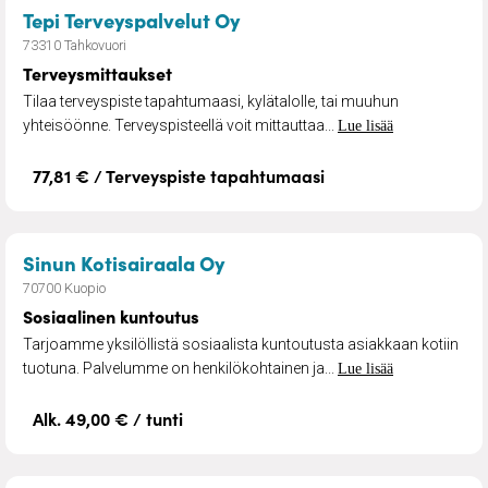
– Terveysmittaukset
Tepi Terveyspalvelut Oy
73310 Tahkovuori
Terveysmittaukset
Tilaa terveyspiste tapahtumaasi, kylätalolle, tai muuhun
yhteisöönne. Terveyspisteellä voit mittauttaa...
Lue lisää
77,81 € / Terveyspiste tapahtumaasi
– Sosiaalinen kuntoutus
Sinun Kotisairaala Oy
70700 Kuopio
Sosiaalinen kuntoutus
Tarjoamme yksilöllistä sosiaalista kuntoutusta asiakkaan kotiin
tuotuna. Palvelumme on henkilökohtainen ja...
Lue lisää
Alk. 49,00 € / tunti