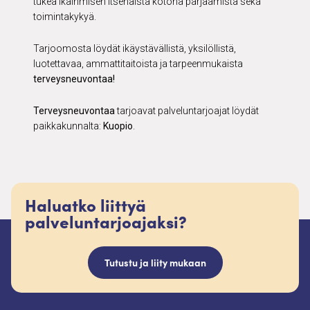
tukea ikäihmisen itsenäistä kotona pärjäämistä sekä
toimintakykyä.
Tarjoomosta löydät ikäystävällistä, yksilöllistä,
luotettavaa, ammattitaitoista ja tarpeenmukaista
terveysneuvontaa!
Terveysneuvontaa
tarjoavat palveluntarjoajat löydät
paikkakunnalta:
Kuopio
.
Haluatko liittyä
palveluntarjoajaksi?
Tutustu ja liity mukaan