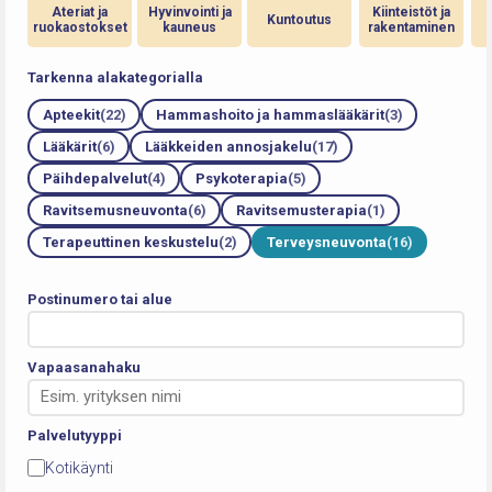
Ateriat ja
Hyvinvointi ja
Kiinteistöt ja
Kuntoutus
ruokaostokset
kauneus
rakentaminen
Tarkenna alakategorialla
Apteekit
(22)
Hammashoito ja hammaslääkärit
(3)
Lääkärit
(6)
Lääkkeiden annosjakelu
(17)
Päihdepalvelut
(4)
Psykoterapia
(5)
Ravitsemusneuvonta
(6)
Ravitsemusterapia
(1)
Terapeuttinen keskustelu
(2)
Terveysneuvonta
(16)
Postinumero tai alue
Vapaasanahaku
Palvelutyyppi
Kotikäynti