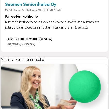
– Kiireetön kotihoito
Suomen Seniorihoiva Oy
Paikallisesti toimiva valtakunnallinen yritys
Kiireetön kotihoito
Kiireetön kotihoito on asiakkaan kokonaisvaltaista auttamista
jota voidaan toteuttaa muutamista kerroista...
Lue lisää
Alk. 39,00 €/tunti (alv0%)
48,95€ (alv25,5%)
Yhteistyökumppanin sisältö