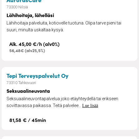
73300 Nilsiä
Lähihoitaja, lähelläsi
Lähihoitaja palveluita, kotiovelle tuotuna. Olipa tarve pieni tai
suuri, minulta uskaltaa kysyä.
Alk. 45,00 €/h (alv0%)
56,48€ (alv25,5%)
– Seksuaalineuvonta
Tepi Terveyspalvelut Oy
73310 Tahkovuori
Seksuaalineuvonta
Seksuaalineuvontapalvelua joko etäyhteydellä tai erikseen
sovittavassa paikassa. Teitä palvelee...
Lue lisää
81,58 € / 45min