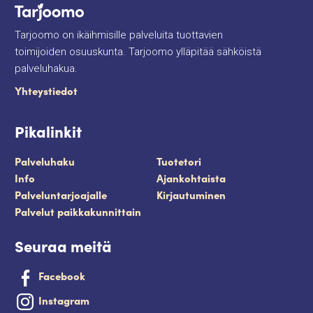
Tarjoomo on ikäihmisille palveluita tuottavien
toimijoiden osuuskunta. Tarjoomo ylläpitää sähköistä
palveluhakua.
Yhteystiedot
Pikalinkit
Palveluhaku
Tuotetori
Info
Ajankohtaista
Palveluntarjoajalle
Kirjautuminen
Palvelut paikkakunnittain
Seuraa meitä
Facebook
Instagram