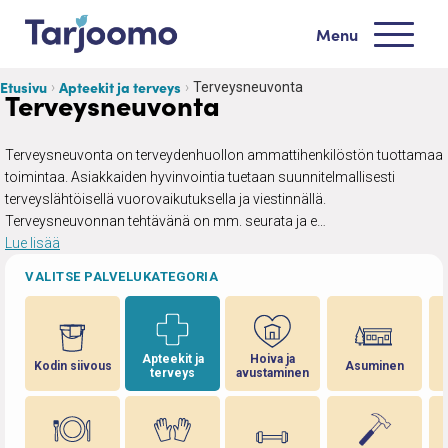
Siirry sisältöön
Menu
Tarjoomo etusivu
Etusivu
Apteekit ja terveys
Terveysneuvonta
Terveysneuvonta
Terveysneuvonta on terveydenhuollon ammattihenkilöstön tuottamaa
toimintaa. Asiakkaiden hyvinvointia tuetaan suunnitelmallisesti
terveyslähtöisellä vuorovaikutuksella ja viestinnällä.
Terveysneuvonnan tehtävänä on mm. seurata ja e…
Lue lisää
VALITSE PALVELUKATEGORIA
Apteekit ja
Hoiva ja
Kodin siivous
Asuminen
terveys
avustaminen