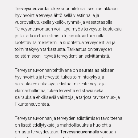
Terveysneuvonta
tukee suunnitelmallisesti asiakkaan
hyvinvointia terveyslähtöisellä viestinnällä ja
vuorovaikutuksella yksilö-, ryhmä- ja väestötasolla.
Terveysneuvontaan voi liittyä myös terveystarkastuksia,
joilla tarkoitetaan kliinisiä tutkimuksia tai muilla
luotettavilla menetelmillä suoritettua terveydentilan ja
toimintakyvyn tarkastusta. Tarkastus on terveyden
edistämiseen liittyvää terveydentilan selvittämistä.
Terveysneuvonnan tehtävänä on seurata asiakkaan
hyvinvointia ja terveyttä, tukea toimintakykyä ja
sairauksien ehkäisyä, edistää mielenterveyttä ja
elämänhallintaa, tukea terveyttä edistäviä sekä
sairauksia ehkäiseviä valintoja ja tarjota ravitsemus- ja
liikuntaneuvontaa.
Terveysneuvonnan ja terveyden edistämisen tavoitteena
on lisätä edellytyksiä ja mahdollisuuksia huolehtia
omasta terveydestään.
Terveysneuvonnalla
voidaan