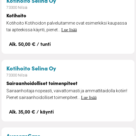
Kotihoito Selina Oy
73300 Nilsiä
Kotihoito
Kotihoito Kotihoidon palveluitamme ovat esimerkiksi kaupassa
tai apteekissa käynti, pienet...
Lue lisää
Alk. 50,00 € / tunti
– Sairaanhoidolliset toimenpit
Kotihoito Selina Oy
73300 Nilsiä
Sairaanhoidolliset toimenpiteet
Sairaanhoitaja nopeasti, vaivattomasti ja ammattitaidolla kotiin!
Pienet sairaanhoidolliset toimenpiteet...
Lue lisää
Alk. 35,00 € / käynti
– Lähihoitaja, lähelläsi
AurorasCare