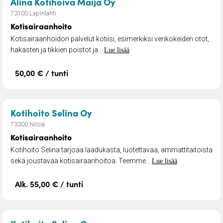
– Kotisairaanhoito
Alina Kotihoiva Maija Oy
73100 Lapinlahti
Kotisairaanhoito
Kotisairaanhoidon palvelut kotiisi, esimerkiksi verikokeiden otot,
hakasten ja tikkien poistot ja...
Lue lisää
50,00 € / tunti
– Kotisairaanhoito
Kotihoito Selina Oy
73300 Nilsiä
Kotisairaanhoito
Kotihoito Selina tarjoaa laadukasta, luotettavaa, ammattitaitoista
sekä joustavaa kotisairaanhoitoa. Teemme...
Lue lisää
Alk. 55,00 € / tunti
– Kotihoito