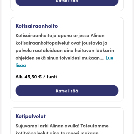
Katso lisää
Kotisairaanhoito
Kotisairaanhoitaja apuna arjessa Alinan
kotisairaanhoitopalvelut ovat joustavia ja
palvelu räätälöidään aina hoitavan lääkärin
ohjeiden sekä sinun toiveidesi mukaan....
Lue
lisää
Alk. 45,50 € / tunti
Katso lisää
Kotipalvelut
Sujuvampi arki Alinan avulla! Toteutamme
kotityöpalvelut aina tarpeesi mukaan.