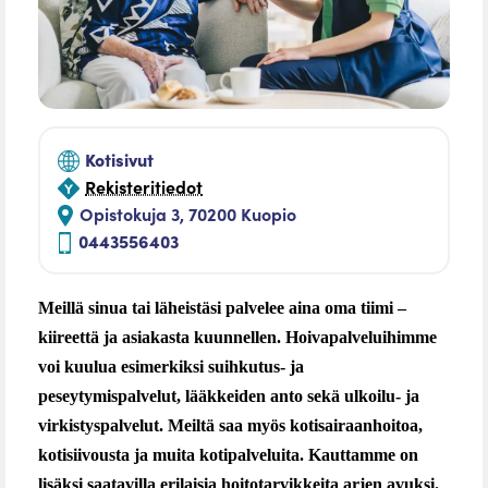
Kotisivut
Rekisteritiedot
Opistokuja 3, 70200 Kuopio
0443556403
Meillä sinua tai läheistäsi palvelee aina oma tiimi –
kiireettä ja asiakasta kuunnellen. Hoivapalveluihimme
voi kuulua esimerkiksi suihkutus- ja
peseytymispalvelut, lääkkeiden anto sekä ulkoilu- ja
virkistyspalvelut.
Meiltä saa myös kotisairaanhoitoa,
kotisiivousta ja muita kotipalveluita. Kauttamme on
lisäksi saatavilla erilaisia hoitotarvikkeita arjen avuksi.