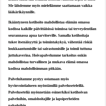
Me lähdemme myös mielellämme saattamaan vaikka
lääkärikäynnille.
Ikääntyneen kotihoito mahdollistaa elämän omassa
kodissa kaikille päivittäisissä toimissa tai terveydentilan
seurannassa apua tarvitseville. Samalla kotihoitaja
tukee itsenäisyyttä ja toimintakykyä, vähentää riskiä
loukkaantumisille tai sairastumisille ja toimii tuttuna
juttukaverina. Hoivapalvelumme tarkoitus onkin
mahdollistaa turvallinen ja mukava elämä omassa
kodissa mahdollisimman pitkään.
Palveluitamme pystyy ostamaan myös
hyvinvointialueen myöntämillä palveluseteleillä.
Palveluseteliä myönnetään esimerkiksi kotihoivan
palveluihin, omaishoitajille ja lapsiperheiden
palveluihin.