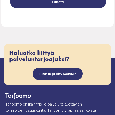
Haluatko liittyä
palveluntarjoajaksi?
Tutustu ja liity mukaan
Tarjoomo on ikäihmisille palveluita tuottavien
toimijoiden osuuskunta. Tarjoomo ylläpitää sähköistä