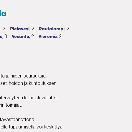
la
pia
2 palvelua
Psykoterapia
2 palvelua
Psykoterapia
2 palvelua
a
Pielavesi
Rautalampi
, 2
, 2
, 2
erapia
3 palvelua
Psykoterapia
2 palvelua
Psykoterapia
2 palvelua
s
Vesanto
Vieremä
, 3
, 2
, 2
ä ja niiden seurauksia.
set, hoidon ja kuntoutuksen.
terveyteen kohdistuvia uhkia.
in toimijat.
etävastaanottona.
llä tapaamisella voi keskittyä