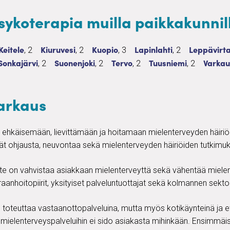
sykoterapia muilla paikkakunnil
pia
lvelua
Psykoterapia
2 palvelua
Psykoterapia
2 palvelua
Psykoterapia
3 palvelua
Psykoterapia
2 palvelua
Psykotera
Keitele
Kiuruvesi
Kuopio
Lapinlahti
Leppävirt
, 2
, 2
, 3
, 2
lvelua
Psykoterapia
2 palvelua
Psykoterapia
2 palvelua
Psykoterapia
2 palvelua
Psykoterapia
2 palvelua
Psykot
Sonkajärvi
Suonenjoki
Tervo
Tuusniemi
Varkau
, 2
, 2
, 2
, 2
arkaus
 ehkäisemään, lievittämään ja hoitamaan mielenterveyden häiriöit
ät ohjausta, neuvontaa sekä mielenterveyden häiriöiden tutkimuk
ite on vahvistaa asiakkaan mielenterveyttä sekä vähentää mielen
raanhoitopiirit, yksityiset palveluntuottajat sekä kolmannen sektor
toteuttaa vastaanottopalveluina, mutta myös kotikäynteinä ja 
elenterveyspalveluihin ei sido asiakasta mihinkään. Ensimmäise