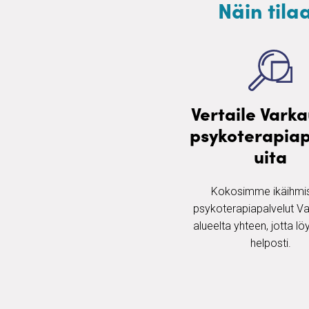
Näin tila
Vertaile Vark
psykoterapiap
uita
Kokosimme ikäihmis
psykoterapiapalvelut V
alueelta yhteen, jotta löy
helposti.