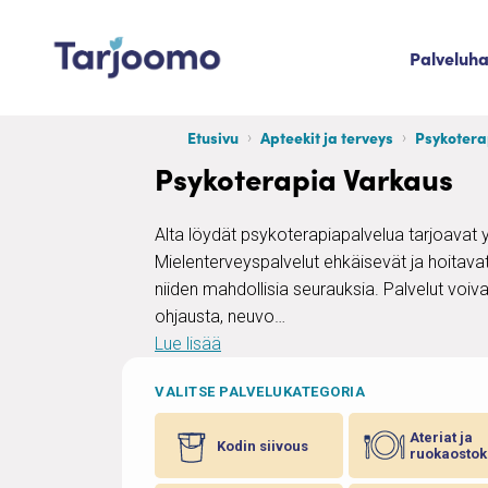
Siirry sisältöön
Palveluh
Tarjoomo etusivu
Etusivu
Apteekit ja terveys
Psykotera
Psykoterapia Varkaus
Alta löydät psykoterapiapalvelua tarjoavat 
Mielenterveyspalvelut ehkäisevät ja hoitavat
niiden mahdollisia seurauksia. Palvelut voiva
ohjausta, neuvo…
Lue lisää
VALITSE PALVELUKATEGORIA
Ateriat ja
Kodin siivous
ruokaostok