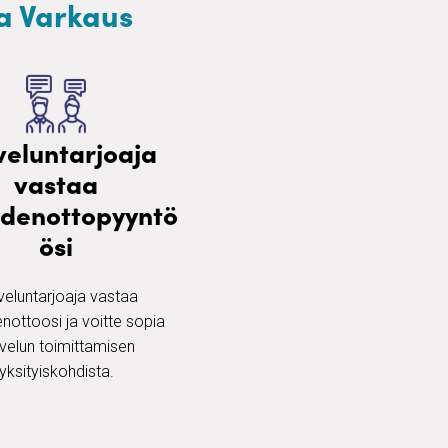
ta Varkaus
veluntarjoaja
vastaa
ydenottopyyntö
ösi
veluntarjoaja vastaa
nottoosi ja voitte sopia
velun toimittamisen
yksityiskohdista.