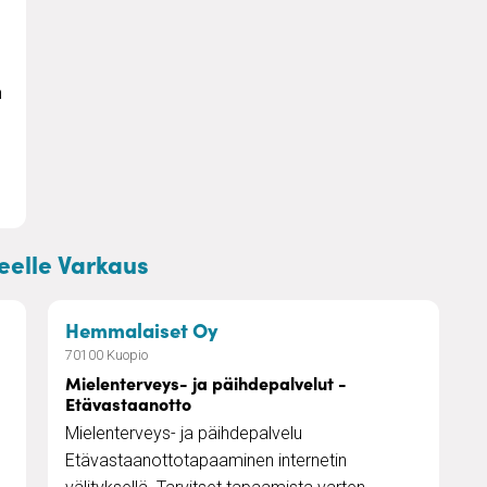
o, Iisalmi ja Varkaus
n
eelle Varkaus
äihdepalvelut - Kotikäynti
– Mielenterveys- ja päihdepa
Hemmalaiset Oy
70100 Kuopio
Mielenterveys- ja päihdepalvelut -
Etävastaanotto
Mielenterveys- ja päihdepalvelu
Etävastaanottotapaaminen internetin