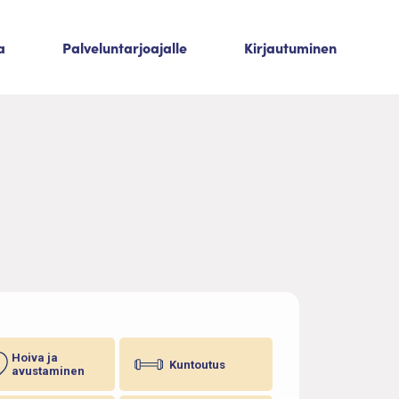
a
Palveluntarjoajalle
Kirjautuminen
Hoiva ja
Kuntoutus
avustaminen