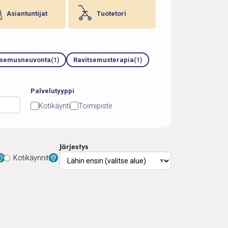
Asiantuntijat
Tuotetori
tsemusneuvonta
(1)
Ravitsemusterapia
(1)
Palvelutyyppi
Kotikäynti
Toimipiste
Järjestys
Kotikäynnit
▼