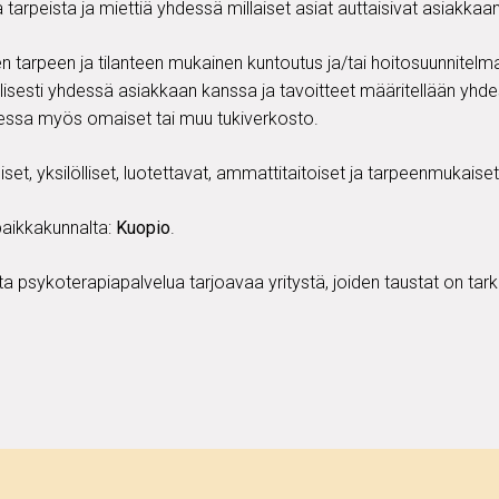
arpeista ja miettiä yhdessä millaiset asiat auttaisivat asiakkaan
sen tarpeen ja tilanteen mukainen kuntoutus ja/tai hoitosuunnitelm
sesti yhdessä asiakkaan kanssa ja tavoitteet määritellään yhdess
tessa myös omaiset tai muu tukiverkosto.
set, yksilölliset, luotettavat, ammattitaitoiset ja tarpeenmukaise
paikkakunnalta:
Kuopio
.
a psykoterapiapalvelua tarjoavaa yritystä, joiden taustat on tar