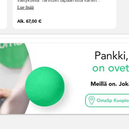
välityksellä. Tarvitset tapaamista varten...
Lue lisää
Alk. 67,00 €