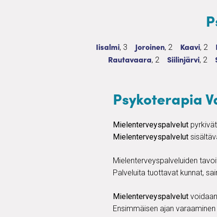
P
Psykoterapia
3 palvelua
Psykoterapia
2 palvelua
Psykotera
2 pa
Iisalmi
Joroinen
Kaavi
, 3
, 2
, 2
Psykoterapia
2 palvelua
Psykoterapia
2 pa
Rautavaara
Siilinjärvi
, 2
, 2
Psykoterapia V
Mielenterveyspalvelut
pyrkivät
Mielenterveyspalvelut
sisältäv
Mielenterveyspalveluiden tavo
Palveluita tuottavat kunnat, sai
Mielenterveyspalvelut
voidaan 
Ensimmäisen ajan varaaminen mi