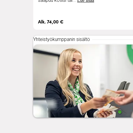
saapuu kotiisi tai...
Lue lisää
Alk. 74,00 €
Yhteistyökumppanin sisältö