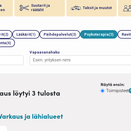
ja
Suutarit ja
Taksit ja muutot
nen
räätälit
it
(2)
Lääkärit
(1)
Päihdepalvelut
(3)
Psykoterapia
(3)
Ravi
nta
(6)
Vapaasanahaku
Näytä ensin:
us löytyi 3 tulosta
Toimipisteet
Varkaus ja lähialueet