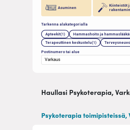
Kiinteistöt 
Asuminen
rakentami
Tarkenna alakategorialla
Apteekit
(1)
Hammashoito ja hammaslääkär
Terapeuttinen keskustelu
(1)
Terveysneuvo
Postinumero tai alue
Haullasi Psykoterapia, Varka
Psykoterapia toimipisteissä, 