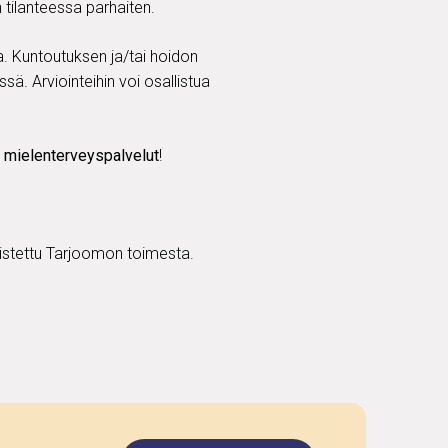
 tilanteessa parhaiten.
a. Kuntoutuksen ja/tai hoidon
ä. Arviointeihin voi osallistua
t
mielenterveyspalvelut
!
kistettu Tarjoomon toimesta.