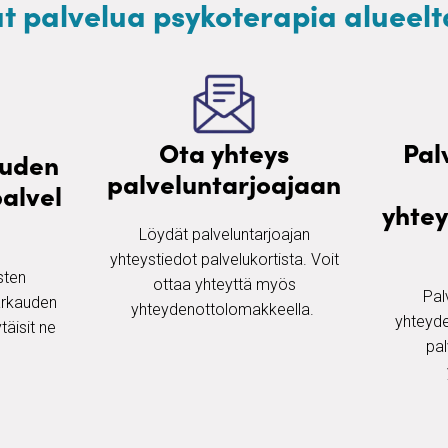
at palvelua psykoterapia alueel
Ota yhteys
Pal
auden
palveluntarjoajaan
alvel
yhte
Löydät palveluntarjoajan
yhteystiedot palvelukortista. Voit
ten ​
ottaa yhteyttä myös
Pal
arkauden
yhteydenottolomakkeella. ​
yhteyde
täisit ne
pal