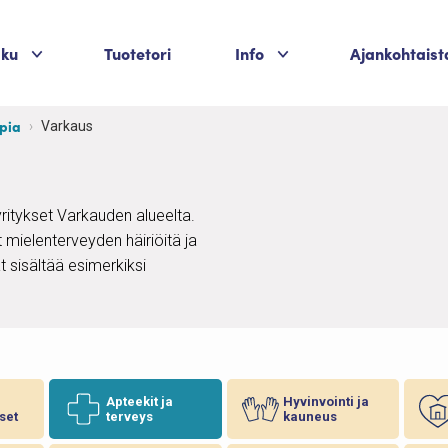
Palvelukategoriat
Palvelukategoriat
aku
Tuotetori
Info
Ajankohtaist
pia
Varkaus
yritykset Varkauden alueelta.
 mielenterveyden häiriöitä ja
t sisältää esimerkiksi
Apteekit ja
Hyvinvointi ja
set
terveys
kauneus