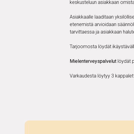
keskusteluun asiakkaan omista t
Asiakkaalle laaditaan yksilölli
etenemistä arvioidaan säännölli
tarvittaessa ja asiakkaan halu
Tarjoomosta löydät ikäystävälli
Mielenterveyspalvelut
löydät 
Varkaudesta löytyy 3 kappalett