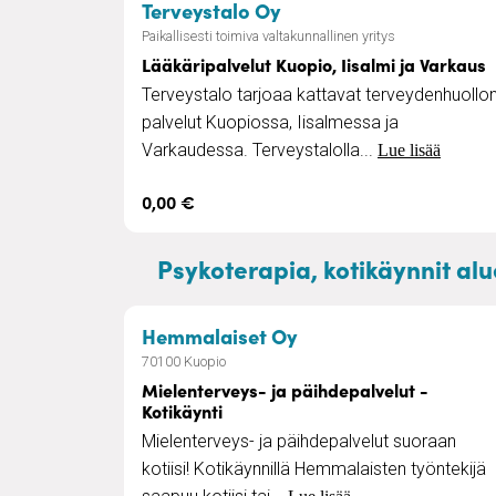
– Lääkäripalvelut Kuopi
Terveystalo Oy
Paikallisesti toimiva valtakunnallinen yritys
Lääkäripalvelut Kuopio, Iisalmi ja Varkaus
Terveystalo tarjoaa kattavat terveydenhuollo
palvelut Kuopiossa, Iisalmessa ja
Varkaudessa. Terveystalolla...
Lue lisää
0,00 €
Psykoterapia, kotikäynnit alu
– Mielenterveys- ja p
Hemmalaiset Oy
70100 Kuopio
Mielenterveys- ja päihdepalvelut -
Kotikäynti
Mielenterveys- ja päihdepalvelut suoraan
kotiisi! Kotikäynnillä Hemmalaisten työntekijä