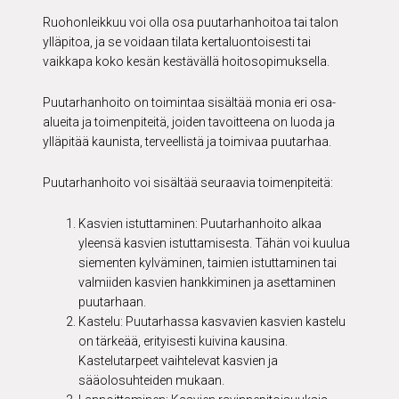
Ruohonleikkuu voi olla osa puutarhanhoitoa tai talon
ylläpitoa, ja se voidaan tilata kertaluontoisesti tai
vaikkapa koko kesän kestävällä hoitosopimuksella.
Puutarhanhoito on toimintaa sisältää monia eri osa-
alueita ja toimenpiteitä, joiden tavoitteena on luoda ja
ylläpitää kaunista, terveellistä ja toimivaa puutarhaa.
Puutarhanhoito voi sisältää seuraavia toimenpiteitä:
Kasvien istuttaminen: Puutarhanhoito alkaa
yleensä kasvien istuttamisesta. Tähän voi kuulua
siementen kylväminen, taimien istuttaminen tai
valmiiden kasvien hankkiminen ja asettaminen
puutarhaan.
Kastelu: Puutarhassa kasvavien kasvien kastelu
on tärkeää, erityisesti kuivina kausina.
Kastelutarpeet vaihtelevat kasvien ja
sääolosuhteiden mukaan.