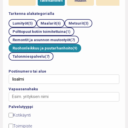
rakentaminen
muutot
Tarkenna alakategorialla
Lumityöt
(5)
Maalarit
(6)
Metsurit
(3)
Polttopuut kotiin toimitettuina
(1)
Remontit ja asunnon muutostyöt
(7)
Ruohonleikkuu ja puutarhanhoito
(9)
Talonmiespalvelu
(7)
Postinumero tai alue
Vapaasanahaku
Palvelutyyppi
Kotikäynti
Toimipiste