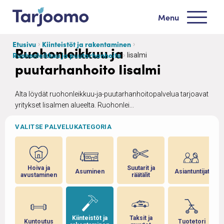
Siirry sisältöön
Menu
Tarjoomo etusivu
Etusivu
Kiinteistöt ja rakentaminen
Ruohonleikkuu ja
Ruohonleikkuu ja puutarhanhoito
Iisalmi
puutarhanhoito Iisalmi
Alta löydät ruohonleikkuu-ja-puutarhanhoitopalvelua tarjoavat
yritykset Iisalmen alueelta. Ruohonlei...
VALITSE PALVELUKATEGORIA
ja
Hoiva ja
Suutarit ja
Asuminen
Asiantuntijat
avustaminen
räätälit
 ja
Kiinteistöt ja
Taksit ja
Kuntoutus
Tuotetori