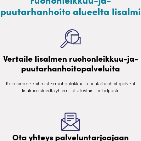
puutarhanhoito alueelta Iisalmi
Vertaile Iisalmen ruohonleikkuu-ja-
puutarhanhoitopalveluita
Kokosimme ikäihmisten ​ruohonleikkuu-ja-puutarhanhoitopalvelut
Iisalmen alueelta yhteen, jotta löytäisit ne helposti.
Ota yhteys palveluntarjoajaan