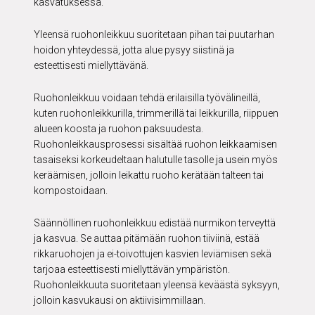
kasvatuksessa.
Yleensä ruohonleikkuu suoritetaan pihan tai puutarhan
hoidon yhteydessä, jotta alue pysyy siistinä ja
esteettisesti miellyttävänä.
Ruohonleikkuu voidaan tehdä erilaisilla työvälineillä,
kuten ruohonleikkurilla, trimmerillä tai leikkurilla, riippuen
alueen koosta ja ruohon paksuudesta.
Ruohonleikkausprosessi sisältää ruohon leikkaamisen
tasaiseksi korkeudeltaan halutulle tasolle ja usein myös
keräämisen, jolloin leikattu ruoho kerätään talteen tai
kompostoidaan.
Säännöllinen ruohonleikkuu edistää nurmikon terveyttä
ja kasvua. Se auttaa pitämään ruohon tiiviinä, estää
rikkaruohojen ja ei-toivottujen kasvien leviämisen sekä
tarjoaa esteettisesti miellyttävän ympäristön.
Ruohonleikkuuta suoritetaan yleensä keväästä syksyyn,
jolloin kasvukausi on aktiivisimmillaan.