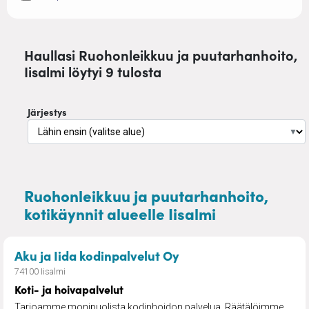
Haullasi Ruohonleikkuu ja puutarhanhoito,
Iisalmi löytyi 9 tulosta
Järjestys
▼
Ruohonleikkuu ja puutarhanhoito,
kotikäynnit alueelle Iisalmi
– Koti- ja hoivapalvel
Aku ja Iida kodinpalvelut Oy
74100 Iisalmi
Koti- ja hoivapalvelut
Tarjoamme monipuolista kodinhoidon palvelua. Räätälöimme