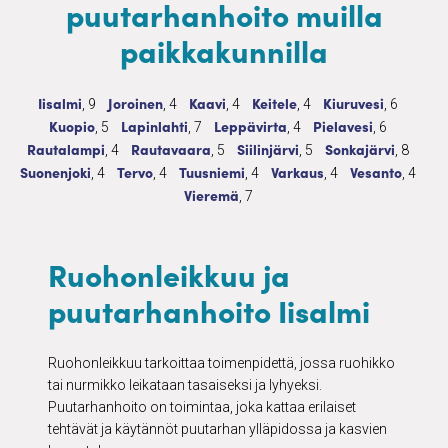
puutarhanhoito muilla
paikkakunnilla
Ruohonleikkuu ja puutarhanhoito
9 palvelua
Ruohonleikkuu ja puutarhanhoito
4 palvelua
Ruohonleikkuu ja puutarhanhoito
4 palvelua
Ruohonleikkuu ja puutarhanho
4 palvelua
Ruohonleikkuu ja p
6 palvelu
Iisalmi
Joroinen
Kaavi
Keitele
Kiuruvesi
, 9
, 4
, 4
, 4
, 6
Ruohonleikkuu ja puutarhanhoito
5 palvelua
Ruohonleikkuu ja puutarhanhoito
7 palvelua
Ruohonleikkuu ja puutarhanhoito
4 palvelua
Ruohonleikkuu ja pu
6 palvelua
Kuopio
Lapinlahti
Leppävirta
Pielavesi
, 5
, 7
, 4
, 6
Ruohonleikkuu ja puutarhanhoito
4 palvelua
Ruohonleikkuu ja puutarhanhoito
5 palvelua
Ruohonleikkuu ja puutarhanhoit
5 palvelua
Ruohonleikkuu ja 
8 palve
Rautalampi
Rautavaara
Siilinjärvi
Sonkajärvi
, 4
, 5
, 5
, 8
Ruohonleikkuu ja puutarhanhoito
4 palvelua
Ruohonleikkuu ja puutarhanhoito
4 palvelua
Ruohonleikkuu ja puutarhanhoito
4 palvelua
Ruohonleikkuu ja puutarha
4 palvelua
Ruohonleikkuu 
4 palv
Suonenjoki
Tervo
Tuusniemi
Varkaus
Vesanto
, 4
, 4
, 4
, 4
, 4
Ruohonleikkuu ja puutarhanhoito
7 palvelua
Vieremä
, 7
Ruohonleikkuu ja
puutarhanhoito Iisalmi
Ruohonleikkuu tarkoittaa toimenpidettä, jossa ruohikko
tai nurmikko leikataan tasaiseksi ja lyhyeksi.
Puutarhanhoito on toimintaa, joka kattaa erilaiset
tehtävät ja käytännöt puutarhan ylläpidossa ja kasvien