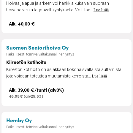
Hoivaa ja apua ja arkeen voi hankkia kuka vain suoraan
hoivapalveluja tarjoavalta yritykseltä. Voit itse...
Lue lisää
Alk. 40,00 €
– Kiireetön kotihoito
Suomen Seniorihoiva Oy
Paikallisesti toimiva valtakunnallinen yritys
Kiireetön kotihoito
Kiireetön kotihoito on asiakkaan kokonaisvaltaista auttamista
jota voidaan toteuttaa muutamista kerroista...
Lue lisää
Alk. 39,00 €/tunti (alv0%)
48,95€ (alv25,5%)
– Kotiapua samalta nimetyltä avustajal
Hemby Oy
Paikallisesti toimiva valtakunnallinen yritys