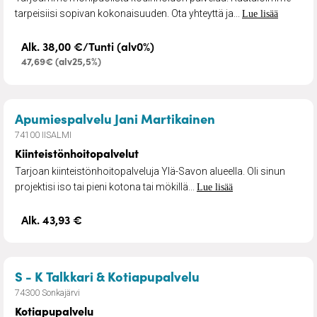
tarpeisiisi sopivan kokonaisuuden. Ota yhteyttä ja...
Lue lisää
Alk. 38,00 €/Tunti (alv0%)
47,69€ (alv25,5%)
– Kiinteistönhoi
Apumiespalvelu Jani Martikainen
74100 IISALMI
Kiinteistönhoitopalvelut
Tarjoan kiinteistönhoitopalveluja Ylä-Savon alueella. Oli sinun
projektisi iso tai pieni kotona tai mökillä...
Lue lisää
Alk. 43,93 €
– Kotiapupalvelu
S - K Talkkari & Kotiapupalvelu
74300 Sonkajärvi
Kotiapupalvelu