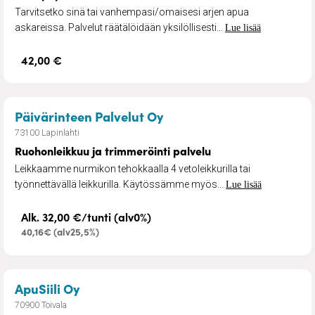
Tarvitsetko sinä tai vanhempasi/omaisesi arjen apua
askareissa. Palvelut räätälöidään yksilöllisesti...
Lue lisää
42,00 €
– Ruohonleikkuu ja trimm
Päivärinteen Palvelut Oy
73100 Lapinlahti
Ruohonleikkuu ja trimmeröinti palvelu
Leikkaamme nurmikon tehokkaalla 4 vetoleikkurilla tai
työnnettävällä leikkurilla. Käytössämme myös...
Lue lisää
Alk. 32,00 €/tunti (alv0%)
40,16€ (alv25,5%)
– Pihanhoito ja nurmikonleikkuu
ApuSiili Oy
70900 Toivala