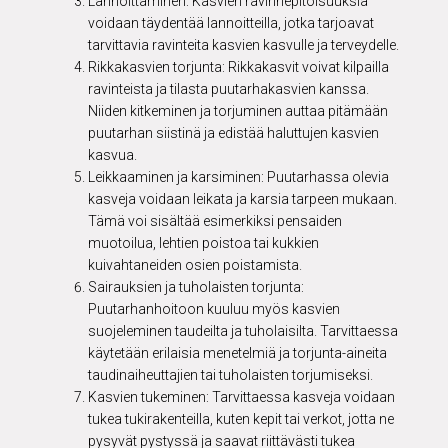
Lannoittaminen: Kasvien ravinnepitoisuuksia
voidaan täydentää lannoitteilla, jotka tarjoavat
tarvittavia ravinteita kasvien kasvulle ja terveydelle.
Rikkakasvien torjunta: Rikkakasvit voivat kilpailla
ravinteista ja tilasta puutarhakasvien kanssa.
Niiden kitkeminen ja torjuminen auttaa pitämään
puutarhan siistinä ja edistää haluttujen kasvien
kasvua.
Leikkaaminen ja karsiminen: Puutarhassa olevia
kasveja voidaan leikata ja karsia tarpeen mukaan.
Tämä voi sisältää esimerkiksi pensaiden
muotoilua, lehtien poistoa tai kukkien
kuivahtaneiden osien poistamista.
Sairauksien ja tuholaisten torjunta:
Puutarhanhoitoon kuuluu myös kasvien
suojeleminen taudeilta ja tuholaisilta. Tarvittaessa
käytetään erilaisia menetelmiä ja torjunta-aineita
taudinaiheuttajien tai tuholaisten torjumiseksi.
Kasvien tukeminen: Tarvittaessa kasveja voidaan
tukea tukirakenteilla, kuten kepit tai verkot, jotta ne
pysyvät pystyssä ja saavat riittävästi tukea