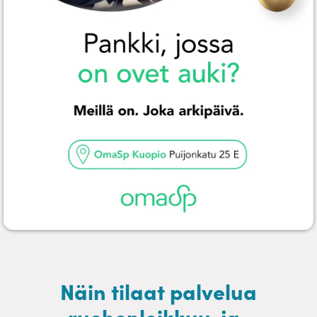
Näin tilaat palvelua
ruohonleikkuu-ja-