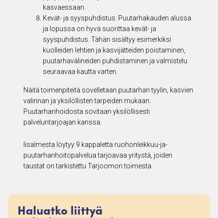
kasvaessaan.
Kevät- ja syyspuhdistus: Puutarhakauden alussa
ja lopussa on hyvä suorittaa kevät- ja
syyspuhdistus. Tähän sisältyy esimerkiksi
kuolleiden lehtien ja kasvijätteiden poistaminen,
puutarhavälineiden puhdistaminen ja valmistelu
seuraavaa kautta varten.
Näitä toimenpiteitä sovelletaan puutarhan tyylin, kasvien
valinnan ja yksilöllisten tarpeiden mukaan.
Puutarhanhoidosta sovitaan yksilöllisesti
palveluntarjoajan kanssa.
Iisalmesta löytyy 9 kappaletta ruohonleikkuu-ja-
puutarhanhoitopalvelua tarjoavaa yritystä, joiden
taustat on tarkistettu Tarjoomon toimesta.
Haluatko liittyä