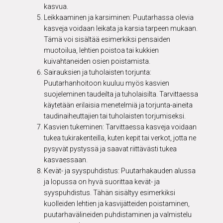
kasvua.
Leikkaaminen ja karsiminen: Puutarhassa olevia
kasveja voidaan leikata ja karsia tarpeen mukaan.
Tämä voi sisältää esimerkiksi pensaiden
muotoilua, lehtien poistoa tai kukkien
kuivahtaneiden osien poistamista.
Sairauksien ja tuholaisten torjunta:
Puutarhanhoitoon kuuluu myös kasvien
suojeleminen taudeilta ja tuholaisilta. Tarvittaessa
käytetään erilaisia menetelmiä ja torjunta-aineita
taudinaiheuttajien tai tuholaisten torjumiseksi.
Kasvien tukeminen: Tarvittaessa kasveja voidaan
tukea tukirakenteilla, kuten kepit tai verkot, jotta ne
pysyvät pystyssä ja saavat riittävästi tukea
kasvaessaan.
Kevät- ja syyspuhdistus: Puutarhakauden alussa
ja lopussa on hyvä suorittaa kevät- ja
syyspuhdistus. Tähän sisältyy esimerkiksi
kuolleiden lehtien ja kasvijätteiden poistaminen,
puutarhavälineiden puhdistaminen ja valmistelu