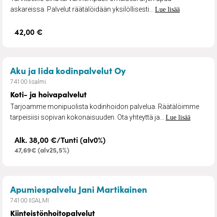
askareissa. Palvelut räätälöidään yksilöllisesti...
Lue lisää
42,00 €
– Koti- ja hoivapalvel
Aku ja Iida kodinpalvelut Oy
74100 Iisalmi
Koti- ja hoivapalvelut
Tarjoamme monipuolista kodinhoidon palvelua. Räätälöimme
tarpeisiisi sopivan kokonaisuuden. Ota yhteyttä ja...
Lue lisää
Alk. 38,00 €/Tunti (alv0%)
47,69€ (alv25,5%)
– Kiinteistönhoi
Apumiespalvelu Jani Martikainen
74100 IISALMI
Kiinteistönhoitopalvelut