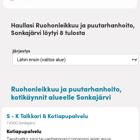
Haullasi Ruohonleikkuu ja puutarhanhoito,
Sonkajärvi löytyi 8 tulosta
Järjestys
▼
Ruohonleikkuu ja puutarhanhoito,
kotikäynnit alueelle Sonkajärvi
– Kotiapupalvelu
S - K Talkkari & Kotiapupalvelu
74300 Sonkajärvi
Kotiapupalvelu
Tarvitsetko sinä tai vanhempasi/omaisesi arjen apua