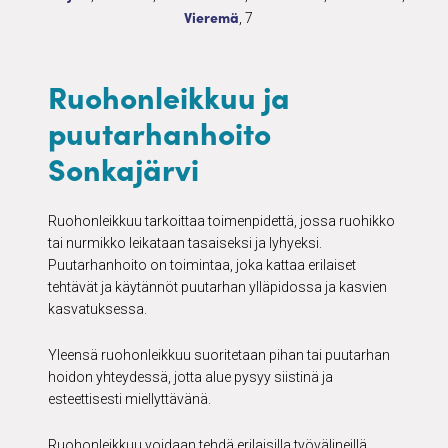
Ruohonleikkuu ja puutarhanhoito
7 palvelua
Vieremä
, 7
Ruohonleikkuu ja
puutarhanhoito
Sonkajärvi
Ruohonleikkuu tarkoittaa toimenpidettä, jossa ruohikko
tai nurmikko leikataan tasaiseksi ja lyhyeksi.
Puutarhanhoito on toimintaa, joka kattaa erilaiset
tehtävät ja käytännöt puutarhan ylläpidossa ja kasvien
kasvatuksessa.
Yleensä ruohonleikkuu suoritetaan pihan tai puutarhan
hoidon yhteydessä, jotta alue pysyy siistinä ja
esteettisesti miellyttävänä.
Ruohonleikkuu voidaan tehdä erilaisilla työvälineillä,