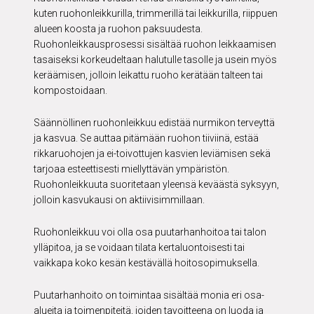
kuten ruohonleikkurilla, trimmerillä tai leikkurilla, riippuen
alueen koosta ja ruohon paksuudesta.
Ruohonleikkausprosessi sisältää ruohon leikkaamisen
tasaiseksi korkeudeltaan halutulle tasolle ja usein myös
keräämisen, jolloin leikattu ruoho kerätään talteen tai
kompostoidaan.
Säännöllinen ruohonleikkuu edistää nurmikon terveyttä
ja kasvua. Se auttaa pitämään ruohon tiiviinä, estää
rikkaruohojen ja ei-toivottujen kasvien leviämisen sekä
tarjoaa esteettisesti miellyttävän ympäristön.
Ruohonleikkuuta suoritetaan yleensä keväästä syksyyn,
jolloin kasvukausi on aktiivisimmillaan.
Ruohonleikkuu voi olla osa puutarhanhoitoa tai talon
ylläpitoa, ja se voidaan tilata kertaluontoisesti tai
vaikkapa koko kesän kestävällä hoitosopimuksella.
Puutarhanhoito on toimintaa sisältää monia eri osa-
alueita ja toimenpiteitä, joiden tavoitteena on luoda ja