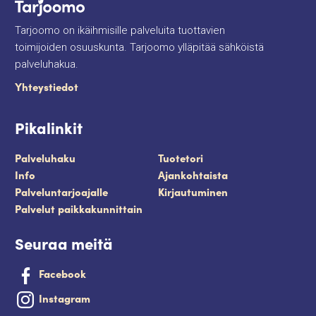
Tarjoomo on ikäihmisille palveluita tuottavien
toimijoiden osuuskunta. Tarjoomo ylläpitää sähköistä
palveluhakua.
Yhteystiedot
Pikalinkit
Palveluhaku
Tuotetori
Info
Ajankohtaista
Palveluntarjoajalle
Kirjautuminen
Palvelut paikkakunnittain
Seuraa meitä
Facebook
Instagram