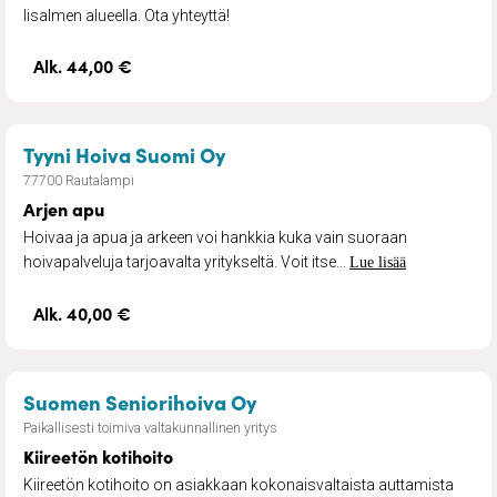
Iisalmen alueella. Ota yhteyttä!
Alk. 44,00 €
– Arjen apu
Tyyni Hoiva Suomi Oy
77700 Rautalampi
Arjen apu
Hoivaa ja apua ja arkeen voi hankkia kuka vain suoraan
hoivapalveluja tarjoavalta yritykseltä. Voit itse...
Lue lisää
Alk. 40,00 €
– Kiireetön kotihoito
Suomen Seniorihoiva Oy
Paikallisesti toimiva valtakunnallinen yritys
Kiireetön kotihoito
Kiireetön kotihoito on asiakkaan kokonaisvaltaista auttamista