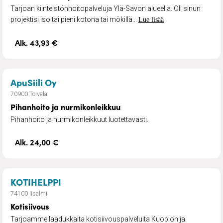
Tarjoan kiinteistönhoitopalveluja Ylä-Savon alueella. Oli sinun
projektisi iso tai pieni kotona tai mökillä...
Lue lisää
Alk. 43,93 €
– Pihanhoito ja nurmikonleikkuu
ApuSiili Oy
70900 Toivala
Pihanhoito ja nurmikonleikkuu
Pihanhoito ja nurmikonleikkuut luotettavasti.
Alk. 24,00 €
– Kotisiivous
KOTIHELPPI
74100 Iisalmi
Kotisiivous
Tarjoamme laadukkaita kotisiivouspalveluita Kuopion ja