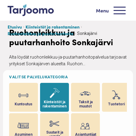
Siirry sisältöön
Menu
Tarjoomo etusivu
Etusivu
Kiinteistöt ja rakentaminen
Ruohonleikkuu ja
Ruohonleikkuu ja puutarhanhoito
Sonkajärvi
puutarhanhoito Sonkajärvi
Alta löydät ruohonleikkuu-ja-puutarhanhoitopalvelua tarjoavat
yritykset Sonkajärven alueelta. Ruohon...
VALITSE PALVELUKATEGORIA
 ja
Kiinteistöt ja
Taksit ja
Kuntoutus
Tuotetori
rakentaminen
muutot
Suutarit ja
Asuminen
Asiantuntijat