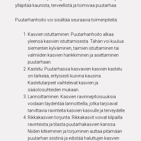
ylläpitää kaunista, terveellistä ja toimivaa puutarhaa.
Puutarhanhoito voi sisältää seuraavia toimenpiteitä:
Kasvien istuttaminen: Puutarhanhoito alkaa
yleensä kasvien istuttamisesta. Tähän voi kuulua
siementen kylväminen, taimien istuttaminen tai
valmiiden kasvien hankkiminen ja asettaminen
puutarhaan.
Kastelu: Puutarhassa kasvavien kasvien kastelu
on tärkeää, erityisesti kuivina kausina.
Kastelutarpeet vaihtelevat kasvien ja
sääolosuhteiden mukaan.
Lannoittaminen: Kasvien ravinnepitoisuuksia
voidaan täydentää lannoitteilla, jotka tarjoavat
tarvittavia ravinteita kasvien kasvulle ja terveydelle.
Rikkakasvien torjunta: Rikkakasvit voivat kilpailla
ravinteista ja tilasta puutarhakasvien kanssa.
Niiden kitkeminen ja torjuminen auttaa pitämään
puutarhan siistinä ja edistää haluttujen kasvien