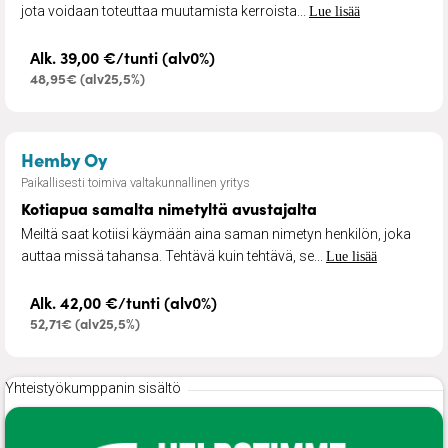
jota voidaan toteuttaa muutamista kerroista...
Lue lisää
Alk. 39,00 €/tunti (alv0%)
48,95€ (alv25,5%)
– Kotiapua samalta nimetyltä avustajal
Hemby Oy
Paikallisesti toimiva valtakunnallinen yritys
Kotiapua samalta nimetyltä avustajalta
Meiltä saat kotiisi käymään aina saman nimetyn henkilön, joka
auttaa missä tahansa. Tehtävä kuin tehtävä, se...
Lue lisää
Alk. 42,00 €/tunti (alv0%)
52,71€ (alv25,5%)
Yhteistyökumppanin sisältö