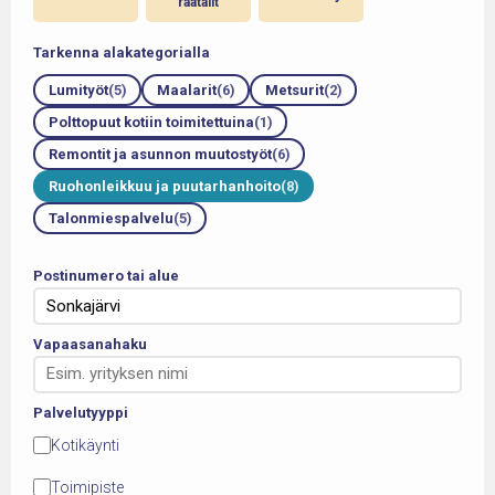
en
räätälit
Tarkenna alakategorialla
Lumityöt
(5)
Maalarit
(6)
Metsurit
(2)
Polttopuut kotiin toimitettuina
(1)
Remontit ja asunnon muutostyöt
(6)
Ruohonleikkuu ja puutarhanhoito
(8)
Talonmiespalvelu
(5)
Postinumero tai alue
Vapaasanahaku
Palvelutyyppi
Kotikäynti
Toimipiste