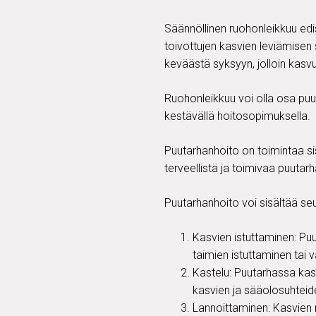
Säännöllinen ruohonleikkuu edis
toivottujen kasvien leviämisen
keväästä syksyyn, jolloin kasvu
Ruohonleikkuu voi olla osa puut
kestävällä hoitosopimuksella.
Puutarhanhoito on toimintaa sis
terveellistä ja toimivaa puutarh
Puutarhanhoito voi sisältää seu
Kasvien istuttaminen: Pu
taimien istuttaminen tai
Kastelu: Puutarhassa kasv
kasvien ja sääolosuhtei
Lannoittaminen: Kasvien r