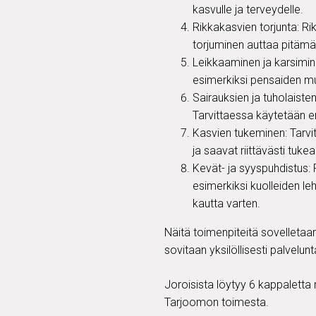
kasvulle ja terveydelle.
Rikkakasvien torjunta: Rik
torjuminen auttaa pitämää
Leikkaaminen ja karsimin
esimerkiksi pensaiden muo
Sairauksien ja tuholaiste
Tarvittaessa käytetään eri
Kasvien tukeminen: Tarvit
ja saavat riittävästi tuk
Kevät- ja syyspuhdistus: 
esimerkiksi kuolleiden le
kautta varten.
Näitä toimenpiteitä sovelletaan
sovitaan yksilöllisesti palvelun
Joroisista löytyy 6 kappaletta 
Tarjoomon toimesta.