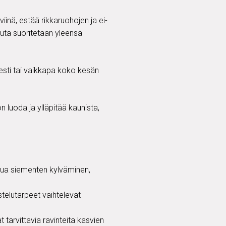
inä, estää rikkaruohojen ja ei-
uuta suoritetaan yleensä
sesti tai vaikkapa koko kesän
n luoda ja ylläpitää kaunista,
ulua siementen kylväminen,
stelutarpeet vaihtelevat
 tarvittavia ravinteita kasvien