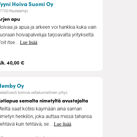
espalvelu
– Arjen apu
Tyyni Hoiva Suomi Oy
7700 Rautalampi
Arjen apu
oivaa ja apua ja arkeen voi hankkia kuka vain
uoraan hoivapalveluja tarjoavalta yritykseltä.
oit itse...
Lue lisää
lk. 40,00 €
– Kotiapua samalta nimetyltä avustajalta
Hemby Oy
aikallisesti toimiva valtakunnallinen yritys
otiapua samalta nimetyltä avustajalta
eiltä saat kotiisi käymään aina saman
imetyn henkilön, joka auttaa missä tahansa.
ehtävä kuin tehtävä, se...
Lue lisää