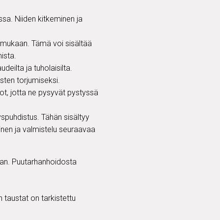
nssa. Niiden kitkeminen ja
n mukaan. Tämä voi sisältää
ista.
eilta ja tuholaisilta.
isten torjumiseksi.
kot, jotta ne pysyvät pystyssä
spuhdistus. Tähän sisältyy
inen ja valmistelu seuraavaa
kaan. Puutarhanhoidosta
 taustat on tarkistettu