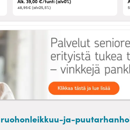
Alk. 39,00 €/tunti (alv0%)
A
48,95€ (alv25,5%)
5
a ruohonleikkuu-ja-puutarhanhoi