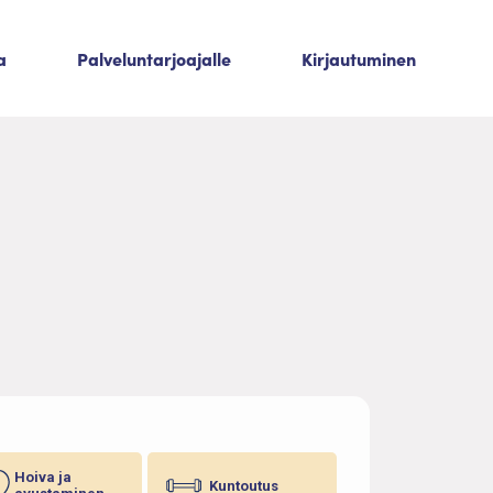
a
Palveluntarjoajalle
Kirjautuminen
Hoiva ja
Kuntoutus