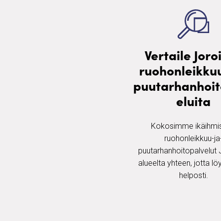
Vertaile Joro
ruohonleikku
puutarhanhoit
eluita
Kokosimme ikäihmis
ruohonleikkuu-ja
puutarhanhoitopalvelut 
alueelta yhteen, jotta löy
helposti.