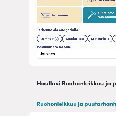
ruokaostok
Kiinteistöt 
Asuminen
rakentami
Tarkenna alakategorialla
Lumityöt
(2)
Maalarit
(4)
Metsurit
(1)
Postinumero tai alue
Haullasi Ruohonleikkuu ja p
Ruohonleikkuu ja puutarhanho