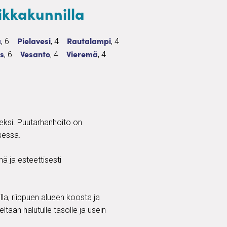
ikkakunnilla
hanhoito
kuu ja puutarhanhoito
6 palvelua
Ruohonleikkuu ja puutarhanhoito
4 palvelua
Ruohonleikkuu ja puutarhanhoito
4 palvelua
a
Pielavesi
Rautalampi
, 6
, 4
, 4
to
tarhanhoito
leikkuu ja puutarhanhoito
6 palvelua
Ruohonleikkuu ja puutarhanhoito
4 palvelua
Ruohonleikkuu ja puutarhanhoito
4 palvelua
s
Vesanto
Vieremä
, 6
, 4
, 4
yeksi. Puutarhanhoito on
sessa.
ä ja esteettisesti
illa, riippuen alueen koosta ja
aan halutulle tasolle ja usein