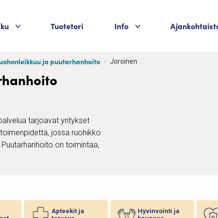
Palvelukategoriat
Palvelukategoriat
aku
Tuotetori
Info
Ajankohtaist
uohonleikkuu ja puutarhanhoito
Joroinen
rhanhoito
alvelua tarjoavat yritykset
 toimenpidettä, jossa ruohikko
. Puutarhanhoito on toimintaa,
Apteekit ja
Hyvinvointi ja