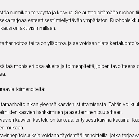
tää nurmikon terveyttä ja kasvua. Se auttaa pitämään ruohon tiivi
 sekä tarjoaa esteettisesti miellyttävän ympäristön. Ruohonleikk
kausi on aktiivisimmillaan.
arhanhoitoa tai talon ylläpitoa, ja se voidaan tilata kertaluontoi
ältää monia eri osa-alueita ja toimenpiteitä, joiden tavoitteena o
aa.
raavia toimenpiteitä:
utarhanhoito alkaa yleensä kasvien istuttamisesta. Tähän voi ku
 valmiiden kasvien hankkiminen ja asettaminen puutarhaan.
avien kasvien kastelu on tärkeää, erityisesti kuivina kausina. Ka
den mukaan.
avinnepitoisuuksia voidaan täydentää lannoitteilla, jotka tarjoavat