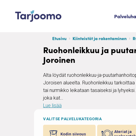
Siirry sisältöön
Palveluh
Tarjoomo etusivu
Etusivu
Kiinteistöt ja rakentaminen
R
Ruohonleikkuu ja puuta
Joroinen
Alta löydät ruohonleikkuu-ja-puutarhanhoitop
Joroisen alueelta. Ruohonleikkuu tarkoittaa
tai nurmikko leikataan tasaiseksi ja lyhyeksi
joka kat…
Lue lisää
VALITSE PALVELUKATEGORIA
Ateriat ja
Kodin siivous