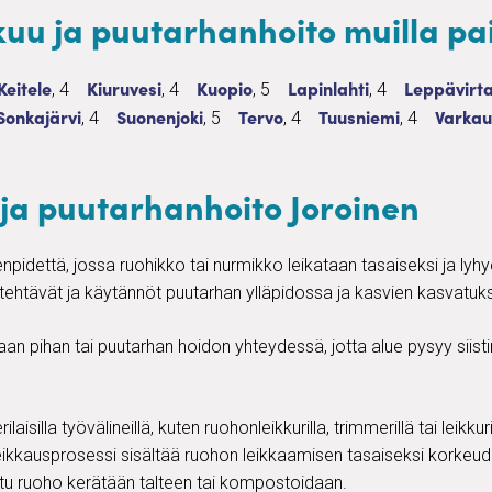
uu ja puutarhanhoito muilla pa
arhanhoito
kkuu ja puutarhanhoito
lvelua
Ruohonleikkuu ja puutarhanhoito
4 palvelua
Ruohonleikkuu ja puutarhanhoito
4 palvelua
Ruohonleikkuu ja puutarhanhoito
5 palvelua
Ruohonleikkuu ja puutar
4 palvelua
Ruohonleik
Keitele
Kiuruvesi
Kuopio
Lapinlahti
Leppävirt
, 4
, 4
, 5
, 4
ito
 ja puutarhanhoito
lvelua
Ruohonleikkuu ja puutarhanhoito
4 palvelua
Ruohonleikkuu ja puutarhanhoito
5 palvelua
Ruohonleikkuu ja puutarhanhoi
4 palvelua
Ruohonleikkuu ja puu
4 palvelua
Ruohon
Sonkajärvi
Suonenjoki
Tervo
Tuusniemi
Varkau
, 4
, 5
, 4
, 4
ja puutarhanhoito Joroinen
pidettä, jossa ruohikko tai nurmikko leikataan tasaiseksi ja lyh
t tehtävät ja käytännöt puutarhan ylläpidossa ja kasvien kasvatuk
an pihan tai puutarhan hoidon yhteydessä, jotta alue pysyy siistin
isilla työvälineillä, kuten ruohonleikkurilla, trimmerillä tai leikkur
kausprosessi sisältää ruohon leikkaamisen tasaiseksi korkeudelt
ttu ruoho kerätään talteen tai kompostoidaan.