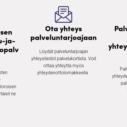
Ota yhteys
Pal
isen
palveluntarjoajaan
u-ja-
yhte
opalv
Löydät palveluntarjoajan
yhteystiedot palvelukortista. Voit
ottaa yhteyttä myös
Pal
ten ​
yhteydenottolomakkeella. ​
yhteyde
-
pal
Joroisen
täisit ne