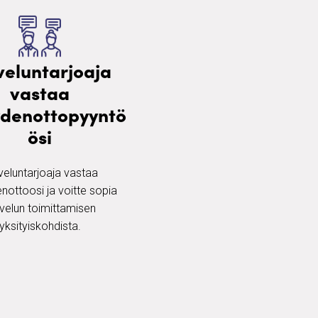
veluntarjoaja
vastaa
ydenottopyyntö
ösi
veluntarjoaja vastaa
nottoosi ja voitte sopia
velun toimittamisen
yksityiskohdista.