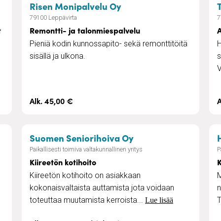
, kotisiivous, kotipalvelu ja erilaiset tukipalvelut
– Remontti- ja talonmi
Risen Monipalvelu Oy
79100 Leppävirta
7
t
Remontti- ja talonmiespalvelu
Pieniä kodin kunnossapito- sekä remonttitöitä
H
sisällä ja ulkona.
s
V
Alk. 45,00 €
A
eikkuu
– Kiireetön kotihoito
Suomen Seniorihoiva Oy
Paikallisesti toimiva valtakunnallinen yritys
P
Kiireetön kotihoito
K
Kiireetön kotihoito on asiakkaan
M
kokonaisvaltaista auttamista jota voidaan
n
toteuttaa muutamista kerroista...
T
Lue lisää