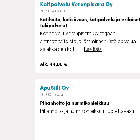
– Kotihoito
Kotipalvelu Verenpisara Oy
78200 Varkaus
Kotihoito, kotisiivous, kotipalvelu ja erilaise
tukipalvelut
Kotipalvelu Verenpisara Oy tarjoaa
ammattitaitoista ja lämminhenkistä palvelua
asiakkaiden kotiin...
Lue lisää
Alk. 44,00 €
– Pihanhoito ja nurmikonl
ApuSiili Oy
70900 Toivala
Pihanhoito ja nurmikonleikkuu
Pihanhoito ja nurmikonleikkuut luotettavasti.