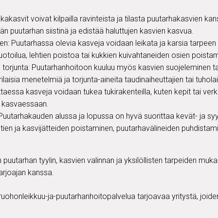
kakasvit voivat kilpailla ravinteista ja tilasta puutarhakasvien ka
n puutarhan siistinä ja edistää haluttujen kasvien kasvua.
en: Puutarhassa olevia kasveja voidaan leikata ja karsia tarpee
toilua, lehtien poistoa tai kukkien kuivahtaneiden osien poistam
n torjunta: Puutarhanhoitoon kuuluu myös kasvien suojeleminen taud
laisia menetelmiä ja torjunta-aineita taudinaiheuttajien tai tuhola
taessa kasveja voidaan tukea tukirakenteilla, kuten kepit tai ver
ea kasvaessaan.
Puutarhakauden alussa ja lopussa on hyvä suorittaa kevät- ja syy
htien ja kasvijätteiden poistaminen, puutarhavälineiden puhdistam
 puutarhan tyylin, kasvien valinnan ja yksilöllisten tarpeiden mu
tarjoajan kanssa.
ruohonleikkuu-ja-puutarhanhoitopalvelua tarjoavaa yritystä, joiden