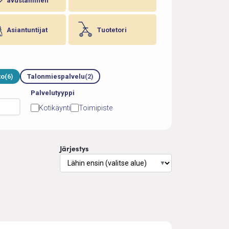
avustaminen
Asiantuntijat
Tuotetori
to
(6)
Talonmiespalvelu
(2)
Palvelutyyppi
Kotikäynti
Toimipiste
Järjestys
▼