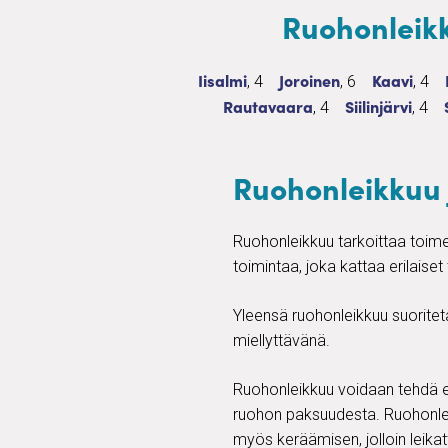
Ruohonleikk
Ruohonleikkuu ja puutarhanhoito
4 palvelua
Ruohonleikkuu ja puut
6 palvelua
Ruohonlei
4 pa
Iisalmi
Joroinen
Kaavi
, 4
, 6
, 4
Ruohonleikkuu ja puutarhanho
4 palvelua
Ruohonleikkuu
4 pa
Rautavaara
Siilinjärvi
, 4
, 4
Ruohonleikkuu 
Ruohonleikkuu tarkoittaa toimen
toimintaa, joka kattaa erilaise
Yleensä ruohonleikkuu suoriteta
miellyttävänä.
Ruohonleikkuu voidaan tehdä erila
ruohon paksuudesta. Ruohonleik
myös keräämisen, jolloin leika