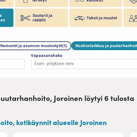
set
terveys
kauneus
ja
Suutarit ja
Taksit ja muutot
nen
räätälit
Remontit ja asunnon muutostyöt
(5)
Ruohonleikkuu ja puutarhanhoi
Vapaasanahaku
uutarhanhoito, Joroinen löytyi 6 tulosta
ito, kotikäynnit alueelle Joroinen