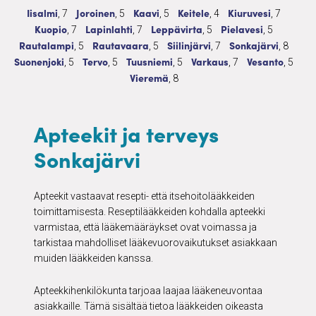
Apteekit ja terveys
7 palvelua
Apteekit ja terveys
5 palvelua
Apteekit ja terveys
5 palvelua
Apteekit ja terveys
4 palvelua
Apteekit ja terveys
7 palvelu
Iisalmi
Joroinen
Kaavi
Keitele
Kiuruvesi
, 7
, 5
, 5
, 4
, 7
Apteekit ja terveys
7 palvelua
Apteekit ja terveys
7 palvelua
Apteekit ja terveys
5 palvelua
Apteekit ja terveys
5 palvelua
Kuopio
Lapinlahti
Leppävirta
Pielavesi
, 7
, 7
, 5
, 5
Apteekit ja terveys
5 palvelua
Apteekit ja terveys
5 palvelua
Apteekit ja terveys
7 palvelua
Apteekit ja terveys
8 palve
Rautalampi
Rautavaara
Siilinjärvi
Sonkajärvi
, 5
, 5
, 7
, 8
Apteekit ja terveys
5 palvelua
Apteekit ja terveys
5 palvelua
Apteekit ja terveys
5 palvelua
Apteekit ja terveys
7 palvelua
Apteekit ja ter
5 palv
Suonenjoki
Tervo
Tuusniemi
Varkaus
Vesanto
, 5
, 5
, 5
, 7
, 5
Apteekit ja terveys
8 palvelua
Vieremä
, 8
Apteekit ja terveys
Sonkajärvi
Apteekit vastaavat resepti- että itsehoitolääkkeiden
toimittamisesta. Reseptilääkkeiden kohdalla apteekki
varmistaa, että lääkemääräykset ovat voimassa ja
tarkistaa mahdolliset lääkevuorovaikutukset asiakkaan
muiden lääkkeiden kanssa.
Apteekkihenkilökunta tarjoaa laajaa lääkeneuvontaa
asiakkaille. Tämä sisältää tietoa lääkkeiden oikeasta