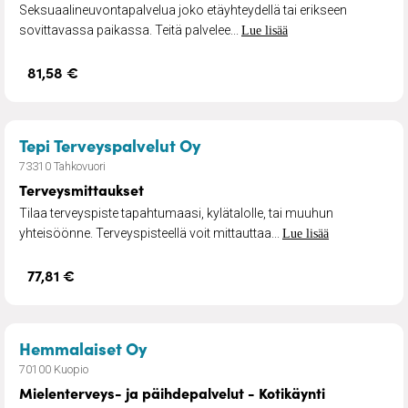
Seksuaalineuvontapalvelua joko etäyhteydellä tai erikseen
sovittavassa paikassa. Teitä palvelee...
Lue lisää
81,58 €
– Terveysmittaukset
Tepi Terveyspalvelut Oy
73310 Tahkovuori
Terveysmittaukset
Tilaa terveyspiste tapahtumaasi, kylätalolle, tai muuhun
yhteisöönne. Terveyspisteellä voit mittauttaa...
Lue lisää
77,81 €
– Mielenterveys- ja päihdepalvelu
Hemmalaiset Oy
70100 Kuopio
Mielenterveys- ja päihdepalvelut - Kotikäynti