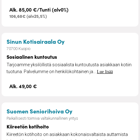
Alk. 85,00 €/Tunti (alv0%)
106,68€ (alv25,5%)
– Sosiaalinen kuntoutus
Sinun Kotisairaala Oy
70700 Kuopio
Sosiaalinen kuntoutus
Tarjoamme yksilöllistä sosiaalista kuntoutusta asiakkaan kotiin
tuotuna. Palvelumme on henkilökohtainen ja...
Lue lisää
Alk. 49,00 €
– Kiireetön kotihoito
Suomen Seniorihoiva Oy
Paikallisesti toimiva valtakunnallinen yritys
Kiireetön kotihoito
Kiireetön kotihoito on asiakkaan kokonaisvaltaista auttamista