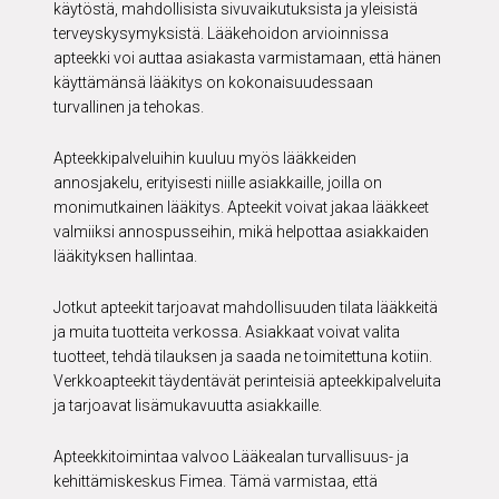
käytöstä, mahdollisista sivuvaikutuksista ja yleisistä
terveyskysymyksistä. Lääkehoidon arvioinnissa
apteekki voi auttaa asiakasta varmistamaan, että hänen
käyttämänsä lääkitys on kokonaisuudessaan
turvallinen ja tehokas.
Apteekkipalveluihin kuuluu myös lääkkeiden
annosjakelu, erityisesti niille asiakkaille, joilla on
monimutkainen lääkitys. Apteekit voivat jakaa lääkkeet
valmiiksi annospusseihin, mikä helpottaa asiakkaiden
lääkityksen hallintaa.
Jotkut apteekit tarjoavat mahdollisuuden tilata lääkkeitä
ja muita tuotteita verkossa. Asiakkaat voivat valita
tuotteet, tehdä tilauksen ja saada ne toimitettuna kotiin.
Verkkoapteekit täydentävät perinteisiä apteekkipalveluita
ja tarjoavat lisämukavuutta asiakkaille.
Apteekkitoimintaa valvoo Lääkealan turvallisuus- ja
kehittämiskeskus Fimea. Tämä varmistaa, että