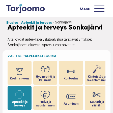
Siirry sisältöön
Menu
Tarjoomo etusivu
Etusivu
Apteekit ja terveys
Sonkajärvi
Apteekit ja terveys Sonkajärvi
Alta löydät apteekkipalvelutpalvelua tarjoavat yritykset
Sonkajärven alueelta. Apteekit vastaavat re...
VALITSE PALVELUKATEGORIA
Hyvinvointi ja
Kiinteistöt ja
Kodin siivous
Kuntoutus
kauneus
rakentaminen
Apteekit ja
Hoiva ja
Suutarit ja
Asuminen
terveys
avustaminen
räätälit