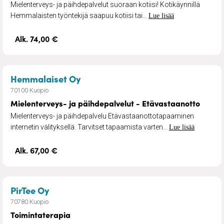
Mielenterveys- ja päihdepalvelut suoraan kotiisi! Kotikäynnillä
Hemmalaisten työntekijä saapuu kotiisi tai...
Lue lisää
Alk. 74,00 €
– Mielenterveys- ja päihdepalvel
Hemmalaiset Oy
70100 Kuopio
Mielenterveys- ja päihdepalvelut - Etävastaanotto
Mielenterveys- ja päihdepalvelu Etävastaanottotapaaminen
internetin välityksellä. Tarvitset tapaamista varten...
Lue lisää
Alk. 67,00 €
– Toimintaterapia
PirTee Oy
70780 Kuopio
Toimintaterapia