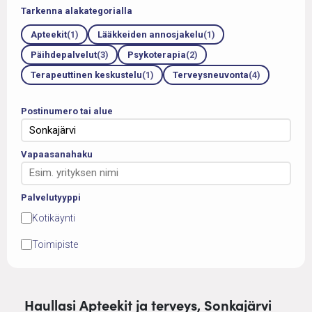
Tarkenna alakategorialla
Apteekit
(1)
Lääkkeiden annosjakelu
(1)
Päihdepalvelut
(3)
Psykoterapia
(2)
Terapeuttinen keskustelu
(1)
Terveysneuvonta
(4)
Postinumero tai alue
Vapaasanahaku
Palvelutyyppi
Kotikäynti
Toimipiste
Haullasi Apteekit ja terveys, Sonkajärvi