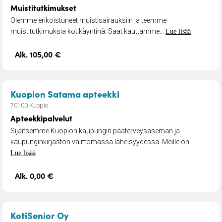
Muistitutkimukset
Olemme erikoistuneet muistisairauksiin ja teemme
muistitutkimuksia kotikäyntinä. Saat kauttamme...
Lue lisää
Alk. 105,00 €
– Apteekkipalvelut
Kuopion Satama apteekki
70100 Kuopio
Apteekkipalvelut
Sijaitsemme Kuopion kaupungin pääterveysaseman ja
kaupunginkirjaston välittömässä läheisyydessä. Meille on...
Lue lisää
Alk. 0,00 €
– Kiireetön kotihoito
KotiSenior Oy