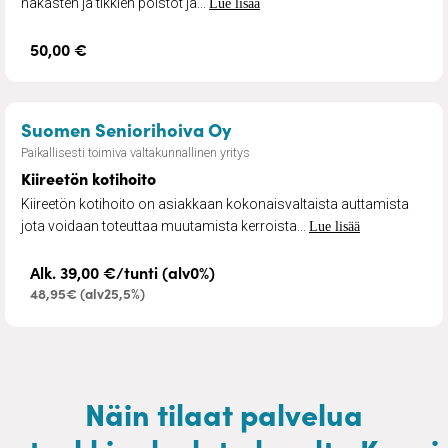
hakasten ja tikkien poistot ja...
Lue lisää
50,00 €
– Kiireetön kotihoito
Suomen Seniorihoiva Oy
Paikallisesti toimiva valtakunnallinen yritys
Kiireetön kotihoito
Kiireetön kotihoito on asiakkaan kokonaisvaltaista auttamista
jota voidaan toteuttaa muutamista kerroista...
Lue lisää
Alk. 39,00 €/tunti (alv0%)
48,95€ (alv25,5%)
Näin tilaat palvelua