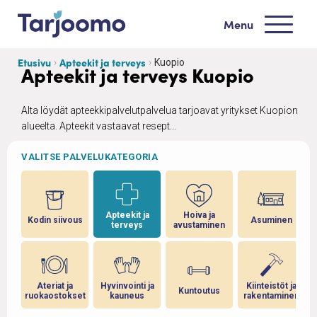
Siirry sisältöön
Menu
Tarjoomo etusivu
Etusivu
Apteekit ja terveys
Kuopio
Apteekit ja terveys Kuopio
Alta löydät apteekkipalvelutpalvelua tarjoavat yritykset Kuopion
alueelta. Apteekit vastaavat resept...
VALITSE PALVELUKATEGORIA
Apteekit ja
Hoiva ja
Kodin siivous
Asuminen
terveys
avustaminen
Ateriat ja
Hyvinvointi ja
Kiinteistöt ja
Kuntoutus
ruokaostokset
kauneus
rakentaminen