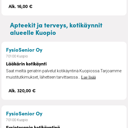
Alk. 16,00 €
Apteekit ja terveys, kotikäynnit
alueelle Kuopio
– Lääkärin kotikäynti
FysioSenior Oy
70100 Kuopio
Lääkärin kotikäynti
Saat meiltä geriatrin palvelut kotikäyntinä Kuopiossa.Tarjoamme
muistitutkimukset, lähetteen tarvittaessa...
Lue lisää
Alk. 320,00 €
– Fysioterapia kotikäyntinä
FysioSenior Oy
70100 Kuopio
Fysioterapia kotikäyntinä