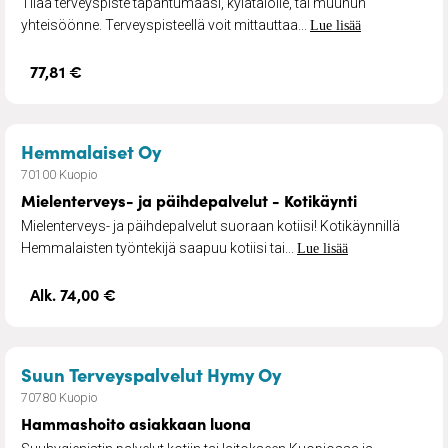
Tilaa terveyspiste tapahtumaasi, kylätalolle, tai muuhun
yhteisöönne. Terveyspisteellä voit mittauttaa...
Lue lisää
77,81 €
– Mielenterveys- ja päihdepalvelu
Hemmalaiset Oy
70100 Kuopio
Mielenterveys- ja päihdepalvelut - Kotikäynti
Mielenterveys- ja päihdepalvelut suoraan kotiisi! Kotikäynnillä
Hemmalaisten työntekijä saapuu kotiisi tai...
Lue lisää
Alk. 74,00 €
– Hammashoito asi
Suun Terveyspalvelut Hymy Oy
70780 Kuopio
Hammashoito asiakkaan luona