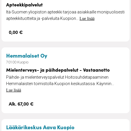
Apteekkipalvelut
Itä-Suomen yliopiston apteekki tarjoaa asiakkaille monipuolisesti
apteekkituotteita ja -palveluita Kuopion...
Lue lisää
0,00 €
– Mielenterveys- ja päihdepalvel
Hemmalaiset Oy
70100 Kuopio
Mielenterveys- ja päihdepalvelut - Vastaanotto
Päihde- ja mielenterveyspalvelut Hoitosuhdetapaaminen
Hemmalaisten toimistolla Kuopion keskustassa. Käynnin...
Lue lisää
Alk. 67,00 €
– Täyden palvelun lää
Lääkärikeskus Aava Kuopio