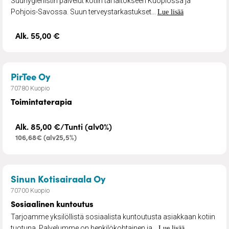
Suuhygienistin palvelut kotiin tai laitokseen Kuopiossa ja
Pohjois-Savossa. Suun terveystarkastukset...
Lue lisää
Alk. 55,00 €
– Toimintaterapia
PirTee Oy
70780 Kuopio
Toimintaterapia
Alk. 85,00 €/Tunti (alv0%)
106,68€ (alv25,5%)
– Sosiaalinen kuntoutus
Sinun Kotisairaala Oy
70700 Kuopio
Sosiaalinen kuntoutus
Tarjoamme yksilöllistä sosiaalista kuntoutusta asiakkaan kotiin
tuotuna. Palvelumme on henkilökohtainen ja...
Lue lisää