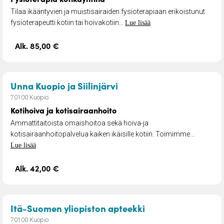
Tilaa ikääntyvien ja muistisairaiden fysioterapiaan erikoistunut
fysioterapeutti kotiin tai hoivakotiin...
Lue lisää
Alk. 85,00 €
– Kotihoiva ja kotisaira
Unna Kuopio ja Siilinjärvi
70100 Kuopio
Kotihoiva ja kotisairaanhoito
Ammattitaitoista omaishoitoa sekä hoiva-ja
kotisairaanhoitopalvelua kaiken ikäisille kotiin. Toimimme...
Lue lisää
Alk. 42,00 €
– Apteekkipalvelu
Itä-Suomen yliopiston apteekki
70100 Kuopio