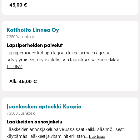
45,00 €
– Lapsiperheiden palvelut
Kotihoito Linnea Oy
73500 Juankoski
Lapsiperheiden palvelut
Lapsiperheiden kotiapu tarjoaa tukea perheen arjessa
selviytymiseen, myös äkillisissä tapauksessa esimerkiksi...
Lue lisää
Alk. 45,00 €
– Lääkkeiden annosja
Juankosken apteekki Kuopio
73500 Juankoski
Lääkkeiden annosjakelu
Lääkkeiden annosjakelupalvelussa saat kaikki säännöllisesti
käyttämäsi lääkkeet ja vitamiinit erillisten...
Lue lisää