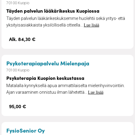
70100 Kuopio
Täyden palvelun lääkärikeskus Kuopiossa
Täyden palvelun lääkärikeskuksemme huolehtii sekä yritys- että
yksityisasiakkaista yksilöllisellä otteella...
Lue lisää
Alk. 84,30 €
– Psykoterapia K
Psykoterapiapalvelu Mielenpaja
70100 Kuopio
Psykoterapia Kuopion keskustassa
Matalalla kynnyksellä apua ammattilaiselta mielenhyvinvointiin.
Ajan varaaminen onnistuu ilman lähetettä...
Lue lisää
95,00 €
– Kuntosali
FysioSenior Oy