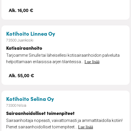
Alk. 16,00 €
– Kotisairaanhoito
Kotihoito Linnea Oy
73500 Juankoski
Kotisairaanhoito
Tarjoamme Sinulle tai läheisellesi kotisairaanhoidon palveluita
helpottamaan erilaisissa arjen tilanteissa...
Lue lisää
Alk. 55,00 €
– Sairaanhoidolliset toimenpit
Kotihoito Selina Oy
73300 Nilsiä
Sairaanhoidolliset toimenpiteet
Sairaanhoitaja nopeasti, vaivattomasti ja ammattitaidolla kotiin!
Pienet sairaanhoidolliset toimenpiteet...
Lue lisää