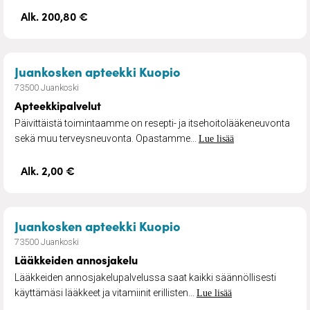
Alk. 200,80 €
– Apteekkipalvelut
Juankosken apteekki Kuopio
73500 Juankoski
Apteekkipalvelut
Päivittäistä toimintaamme on resepti- ja itsehoitolääkeneuvonta
sekä muu terveysneuvonta. Opastamme...
Lue lisää
Alk. 2,00 €
– Lääkkeiden annosja
Juankosken apteekki Kuopio
73500 Juankoski
Lääkkeiden annosjakelu
Lääkkeiden annosjakelupalvelussa saat kaikki säännöllisesti
käyttämäsi lääkkeet ja vitamiinit erillisten...
Lue lisää