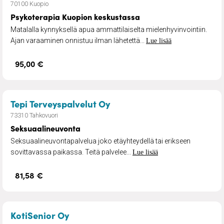
70100 Kuopio
Psykoterapia Kuopion keskustassa
Matalalla kynnyksellä apua ammattilaiselta mielenhyvinvointiin.
Ajan varaaminen onnistuu ilman lähetettä...
Lue lisää
95,00 €
– Seksuaalineuvonta
Tepi Terveyspalvelut Oy
73310 Tahkovuori
Seksuaalineuvonta
Seksuaalineuvontapalvelua joko etäyhteydellä tai erikseen
sovittavassa paikassa. Teitä palvelee...
Lue lisää
81,58 €
– Lääkärin kotikäynti
KotiSenior Oy