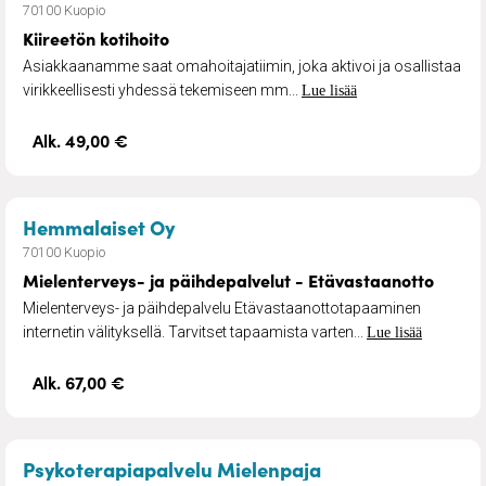
70100 Kuopio
Kiireetön kotihoito
Asiakkaanamme saat omahoitajatiimin, joka aktivoi ja osallistaa
virikkeellisesti yhdessä tekemiseen mm...
Lue lisää
Alk. 49,00 €
– Mielenterveys- ja päihdepalvel
Hemmalaiset Oy
70100 Kuopio
Mielenterveys- ja päihdepalvelut - Etävastaanotto
Mielenterveys- ja päihdepalvelu Etävastaanottotapaaminen
internetin välityksellä. Tarvitset tapaamista varten...
Lue lisää
Alk. 67,00 €
– Psykoterapia K
Psykoterapiapalvelu Mielenpaja