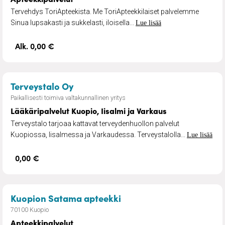
Tervehdys ToriApteekista. Me ToriApteekkilaiset palvelemme
Sinua lupsakasti ja sukkelasti, iloisella...
Lue lisää
Alk. 0,00 €
– Lääkäripalvelut Kuopio, Iisalmi j
Terveystalo Oy
Paikallisesti toimiva valtakunnallinen yritys
Lääkäripalvelut Kuopio, Iisalmi ja Varkaus
Terveystalo tarjoaa kattavat terveydenhuollon palvelut
Kuopiossa, Iisalmessa ja Varkaudessa. Terveystalolla...
Lue lisää
0,00 €
– Apteekkipalvelut
Kuopion Satama apteekki
70100 Kuopio
Apteekkipalvelut