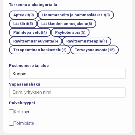
Tarkenna alakategorialla
Apteekit
(9)
Hammashoito ja hammaslääkärit
(3)
Lääkärit
(5)
Lääkkeiden annosjakelu
(8)
Päihdepalvelut
(4)
Psykoterapia
(5)
Ravitsemusneuvonta
(6)
Ravitsemusterapia
(1)
Terapeuttinen keskustelu
(2)
Terveysneuvonta
(15)
Postinumero tai alue
Vapaasanahaku
Palvelutyyppi
Kotikäynti
Toimipiste