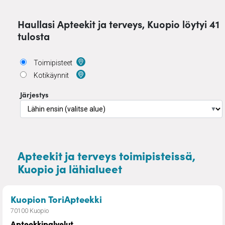
Haullasi Apteekit ja terveys, Kuopio löytyi 41
tulosta
Toimipisteet
Kotikäynnit
Järjestys
▼
Apteekit ja terveys toimipisteissä,
Kuopio ja lähialueet
– Apteekkipalvelut
Kuopion ToriApteekki
70100 Kuopio
Apteekkipalvelut