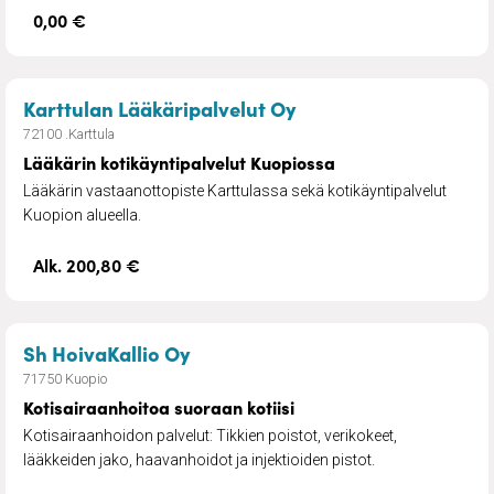
0,00 €
– Lääkärin kotikäynt
Karttulan Lääkäripalvelut Oy
72100 .Karttula
Lääkärin kotikäyntipalvelut Kuopiossa
Lääkärin vastaanottopiste Karttulassa sekä kotikäyntipalvelut
Kuopion alueella.
Alk. 200,80 €
– Kotisairaanhoitoa suoraan kot
Sh HoivaKallio Oy
71750 Kuopio
Kotisairaanhoitoa suoraan kotiisi
Kotisairaanhoidon palvelut: Tikkien poistot, verikokeet,
lääkkeiden jako, haavanhoidot ja injektioiden pistot.