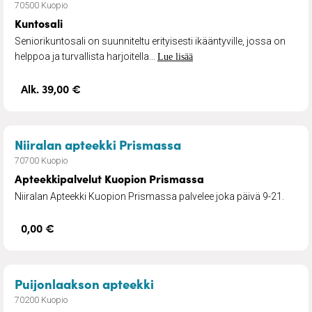
70500 Kuopio
Kuntosali
Seniorikuntosali on suunniteltu erityisesti ikääntyville, jossa on
helppoa ja turvallista harjoitella...
Lue lisää
Alk. 39,00 €
– Apteekkipalvelut K
Niiralan apteekki Prismassa
70700 Kuopio
Apteekkipalvelut Kuopion Prismassa
Niiralan Apteekki Kuopion Prismassa palvelee joka päivä 9-21.
0,00 €
– Apteekkipalvelut
Puijonlaakson apteekki
70200 Kuopio