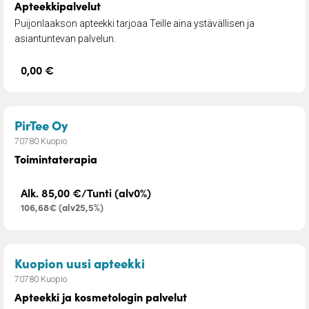
Apteekkipalvelut
Puijonlaakson apteekki tarjoaa Teille aina ystävällisen ja
asiantuntevan palvelun.
0,00 €
– Toimintaterapia
PirTee Oy
70780 Kuopio
Toimintaterapia
Alk. 85,00 €/Tunti (alv0%)
106,68€ (alv25,5%)
– Apteekki ja kosmetologin 
Kuopion uusi apteekki
70780 Kuopio
Apteekki ja kosmetologin palvelut