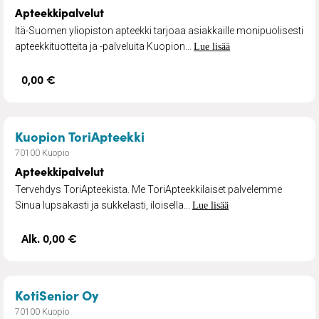
Apteekkipalvelut
Itä-Suomen yliopiston apteekki tarjoaa asiakkaille monipuolisesti
apteekkituotteita ja -palveluita Kuopion...
Lue lisää
0,00 €
– Apteekkipalvelut
Kuopion ToriApteekki
70100 Kuopio
Apteekkipalvelut
Tervehdys ToriApteekista. Me ToriApteekkilaiset palvelemme
Sinua lupsakasti ja sukkelasti, iloisella...
Lue lisää
Alk. 0,00 €
– Muistitutkimukset
KotiSenior Oy
70100 Kuopio