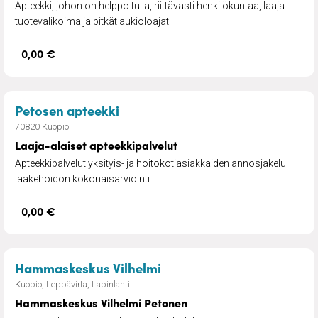
Apteekki, johon on helppo tulla, riittävästi henkilökuntaa, laaja
tuotevalikoima ja pitkät aukioloajat
0,00 €
– Laaja-alaiset apteekkipalvelut
Petosen apteekki
70820 Kuopio
Laaja-alaiset apteekkipalvelut
Apteekkipalvelut yksityis- ja hoitokotiasiakkaiden annosjakelu
lääkehoidon kokonaisarviointi
0,00 €
– Hammaskeskus Vilhelmi
Hammaskeskus Vilhelmi
Kuopio, Leppävirta, Lapinlahti
Hammaskeskus Vilhelmi Petonen