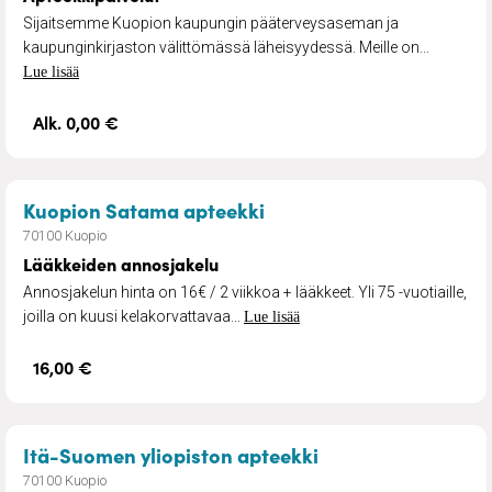
Sijaitsemme Kuopion kaupungin pääterveysaseman ja
kaupunginkirjaston välittömässä läheisyydessä. Meille on...
Lue lisää
Alk. 0,00 €
– Lääkkeiden annosjake
Kuopion Satama apteekki
70100 Kuopio
Lääkkeiden annosjakelu
Annosjakelun hinta on 16€ / 2 viikkoa + lääkkeet. Yli 75 -vuotiaille,
joilla on kuusi kelakorvattavaa...
Lue lisää
16,00 €
– Apteekkipalvelu
Itä-Suomen yliopiston apteekki
70100 Kuopio