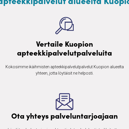
apteekkipalvelut alueelta Kuopi
Vertaile Kuopion
apteekkipalvelutpalveluita
Kokosimme ikäihmisten ​apteekkipalvelutpalvelut Kuopion alueelta
yhteen, jotta löytäisit ne helposti.
Ota yhteys palveluntarjoajaan