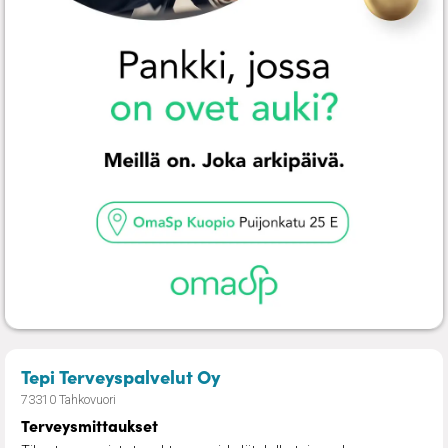
– Terveysmittaukset
Tepi Terveyspalvelut Oy
73310 Tahkovuori
Terveysmittaukset