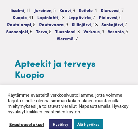
Apteekit ja terveys
11 palvelua
Apteekit ja terveys
5 palvelua
Apteekit ja terveys
9 palvelua
Apteekit ja terveys
4 palvelua
Apteekit ja terveys
7 palvel
Iisalmi
Joroinen
Kaavi
Keitele
Kiuruvesi
, 11
, 5
, 9
, 4
, 7
Apteekit ja terveys
41 palvelua
Apteekit ja terveys
13 palvelua
Apteekit ja terveys
7 palvelua
Apteekit ja terveys
6 palvelu
Kuopio
Lapinlahti
Leppävirta
Pielavesi
, 41
, 13
, 7
, 6
Apteekit ja terveys
5 palvelua
Apteekit ja terveys
9 palvelua
Apteekit ja terveys
18 palvelua
Apteekit ja tervey
7 palve
Rautalampi
Rautavaara
Siilinjärvi
Sonkajärvi
, 5
, 9
, 18
, 7
Apteekit ja terveys
6 palvelua
Apteekit ja terveys
5 palvelua
Apteekit ja terveys
8 palvelua
Apteekit ja terveys
9 palvelua
Apteekit ja ter
5 palv
Suonenjoki
Tervo
Tuusniemi
Varkaus
Vesanto
, 6
, 5
, 8
, 9
, 5
Apteekit ja terveys
7 palvelua
Vieremä
, 7
Apteekit ja terveys
Kuopio
Apteekit vastaavat resepti- että itsehoitolääkkeiden
Käytämme evästeitä verkkosivustollamme, jotta voimme
toimittamisesta. Reseptilääkkeiden kohdalla apteekki
tarjota sinulle olennaisimman kokemuksen muistamalla
varmistaa, että lääkemääräykset ovat voimassa ja
mieltymyksesi ja toistuvat vierailut. Napsauttamalla Hyväksy
tarkistaa mahdolliset lääkevuorovaikutukset asiakkaan
hyväksyt kaikkien evästeiden käytön.
muiden lääkkeiden kanssa.
Evästeasetukset
Hyväksy
Älä hyväksy
Apteekkihenkilökunta tarjoaa laajaa lääkeneuvontaa