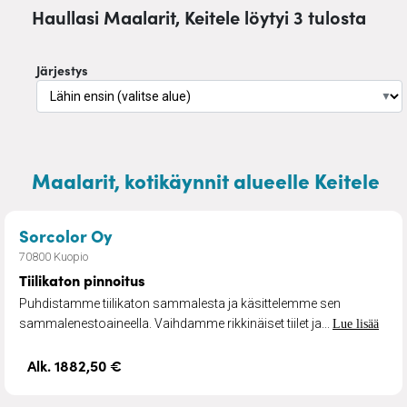
Haullasi Maalarit, Keitele löytyi 3 tulosta
Järjestys
▼
Maalarit, kotikäynnit alueelle Keitele
– Tiilikaton pinnoitus
Sorcolor Oy
70800 Kuopio
Tiilikaton pinnoitus
Puhdistamme tiilikaton sammalesta ja käsittelemme sen
sammalenestoaineella. Vaihdamme rikkinäiset tiilet ja...
Lue lisää
Alk. 1882,50 €