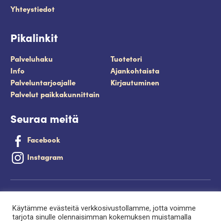
Yhteystiedot
Pikalinkit
Palveluhaku
Tuotetori
Info
Ajankohtaista
Palveluntarjoajalle
Kirjautuminen
Palvelut paikkakunnittain
Seuraa meitä
Facebook
Instagram
Tietosuojaseloste
Käytämme evästeitä verkkosivustollamme, jotta voimme
Saavutettavuusseloste
tarjota sinulle olennaisimman kokemuksen muistamalla