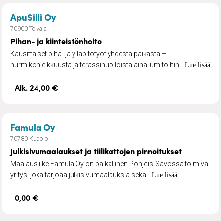
– Pihan- ja kiinteistönhoito
ApuSiili Oy
70900 Toivala
Pihan- ja kiinteistönhoito
Kausittaiset piha- ja ylläpitotyöt yhdestä paikasta –
nurmikonleikkuusta ja terassihuolloista aina lumitöihin...
Lue lisää
Alk. 24,00 €
– Julkisivumaalaukset ja tiilikattojen p
Famula Oy
70780 Kuopio
Julkisivumaalaukset ja tiilikattojen pinnoitukset
Maalausliike Famula Oy on paikallinen Pohjois-Savossa toimiva
yritys, joka tarjoaa julkisivumaalauksia sekä...
Lue lisää
0,00 €