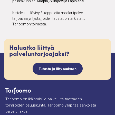
paikkakunnilta:
Kuopio, Siilinjärvi ja Lapinlahti.
Keiteleestä löytyy 3 kappaletta maalaritpalvelua
tarjoavaa yritystä, joiden taustat on tarkistettu
Tarjoomon toimesta.
Haluatko liittyä
palveluntarjoajaksi?
Tutustu ja liity mukaan
Tarjoomo on ikäihmisille palveluita tuottavien
toimijoiden osuuskunta. Tarjoomo ylläpitää sähköistä
palveluhakua.