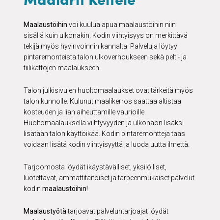
Maalaustöihin
voi kuulua apua maalaustöihin niin
sisällä kuin ulkonakin. Kodin viihtyisyys on merkittävä
tekijä myös hyvinvoinnin kannalta. Palveluja löytyy
pintaremonteista talon ulkoverhoukseen sekä pelti- ja
tiilikattojen maalaukseen.
Talon julkisivujen huoltomaalaukset ovat tärkeitä myös
talon kunnolle. Kulunut maalikerros saattaa altistaa
kosteuden ja lian aiheuttamille vaurioille.
Huoltomaalauksella viihtyvyyden ja ulkonäön lisäksi
lisätään talon käyttöikää. Kodin pintaremontteja taas
voidaan lisätä kodin viihtyisyyttä ja luoda uutta ilmettä.
Tarjoomosta löydät ikäystävälliset, yksilölliset,
luotettavat, ammattitaitoiset ja tarpeenmukaiset palvelut
kodin
maalaustöihin!
Maalaustyötä
tarjoavat palveluntarjoajat löydät