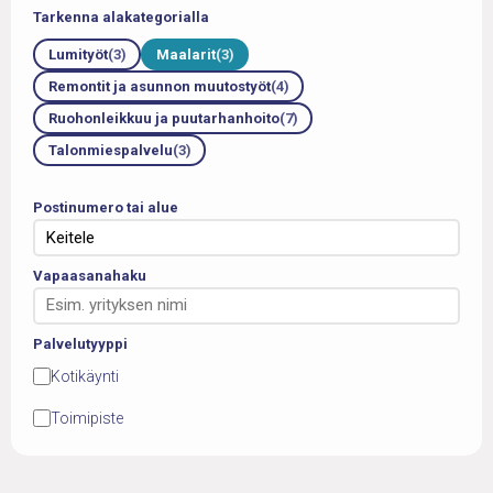
Tarkenna alakategorialla
Lumityöt
(3)
Maalarit
(3)
Remontit ja asunnon muutostyöt
(4)
Ruohonleikkuu ja puutarhanhoito
(7)
Talonmiespalvelu
(3)
Postinumero tai alue
Vapaasanahaku
Palvelutyyppi
Kotikäynti
Toimipiste