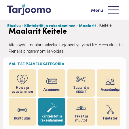
Siirry sisältöön
Menu
Tarjoomo etusivu
Etusivu
Kiinteistöt ja rakentaminen
Maalarit
Keitele
Maalarit Keitele
Alta löydät maalaritpalvelua tarjoavat yritykset Keiteleen alueelta.
Pienellä pintaremontilla voidaa...
VALITSE PALVELUKATEGORIA
ja
Hoiva ja
Suutarit ja
Asuminen
Asiantuntijat
avustaminen
räätälit
 ja
Kiinteistöt ja
Taksit ja
Kuntoutus
Tuotetori
rakentaminen
muutot