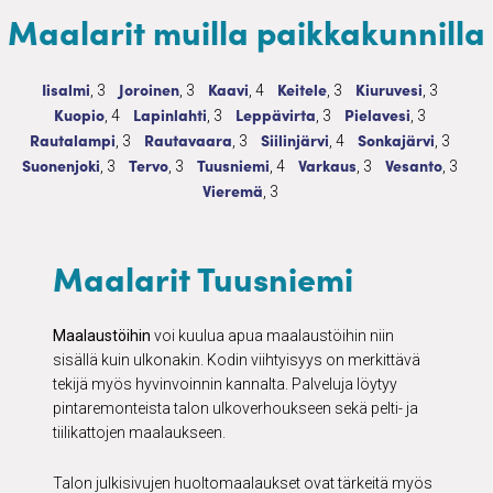
Maalarit muilla paikkakunnilla
Maalarit
3 palvelua
Maalarit
3 palvelua
Maalarit
4 palvelua
Maalarit
3 palvelua
Maalarit
3 palvelu
Iisalmi
Joroinen
Kaavi
Keitele
Kiuruvesi
, 3
, 3
, 4
, 3
, 3
Maalarit
4 palvelua
Maalarit
3 palvelua
Maalarit
3 palvelua
Maalarit
3 palvelua
Kuopio
Lapinlahti
Leppävirta
Pielavesi
, 4
, 3
, 3
, 3
Maalarit
3 palvelua
Maalarit
3 palvelua
Maalarit
4 palvelua
Maalarit
3 palve
Rautalampi
Rautavaara
Siilinjärvi
Sonkajärvi
, 3
, 3
, 4
, 3
Maalarit
3 palvelua
Maalarit
3 palvelua
Maalarit
4 palvelua
Maalarit
3 palvelua
Maalarit
3 palv
Suonenjoki
Tervo
Tuusniemi
Varkaus
Vesanto
, 3
, 3
, 4
, 3
, 3
Maalarit
3 palvelua
Vieremä
, 3
Maalarit Tuusniemi
Maalaustöihin
voi kuulua apua maalaustöihin niin
sisällä kuin ulkonakin. Kodin viihtyisyys on merkittävä
tekijä myös hyvinvoinnin kannalta. Palveluja löytyy
pintaremonteista talon ulkoverhoukseen sekä pelti- ja
tiilikattojen maalaukseen.
Talon julkisivujen huoltomaalaukset ovat tärkeitä myös