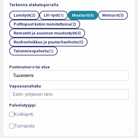
Tarkenna alakategorialla
Lumityöt
(2)
LVI-työt
(1)
Maalarit
(4)
Metsurit
(3)
Polttopuut kotiin toimitettuina
(2)
Remontit ja asunnon muutostyöt
(4)
Ruohonleikkuu ja puutarhanhoito
(5)
Talonmiespalvelu
(1)
Postinumero tai alue
Vapaasanahaku
Palvelutyyppi
Kotikäynti
Toimipiste