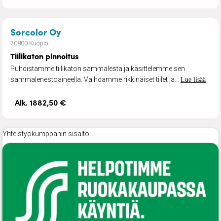
– Tiilikaton pinnoitus
Sorcolor Oy
70800 Kuopio
Tiilikaton pinnoitus
Puhdistamme tiilikaton sammalesta ja käsittelemme sen
sammalenestoaineella. Vaihdamme rikkinäiset tiilet ja...
Lue lisää
Alk. 1882,50 €
Yhteistyökumppanin sisältö