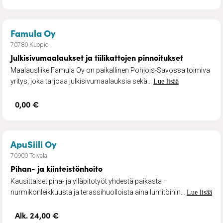
– Julkisivumaalaukset ja tiilikattojen p
Famula Oy
70780 Kuopio
Julkisivumaalaukset ja tiilikattojen pinnoitukset
Maalausliike Famula Oy on paikallinen Pohjois-Savossa toimiva
yritys, joka tarjoaa julkisivumaalauksia sekä...
Lue lisää
0,00 €
– Pihan- ja kiinteistönhoito
ApuSiili Oy
70900 Toivala
Pihan- ja kiinteistönhoito
Kausittaiset piha- ja ylläpitotyöt yhdestä paikasta –
nurmikonleikkuusta ja terassihuolloista aina lumitöihin...
Lue lisää
Alk. 24,00 €