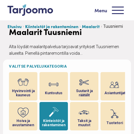
Siirry sisältöön
Menu
Tarjoomo etusivu
Etusivu
Kiinteistöt ja rakentaminen
Maalarit
Tuusniemi
Maalarit Tuusniemi
Alta löydät maalaritpalvelua tarjoavat yritykset Tuusniemen
alueelta. Pienellä pintaremontilla voida...
VALITSE PALVELUKATEGORIA
Hyvinvointi ja
Suutarit ja
ous
Kuntoutus
Asiantuntijat
kauneus
räätälit
ja
Hoiva ja
Kiinteistöt ja
Taksit ja
Tuotetori
avustaminen
rakentaminen
muutot