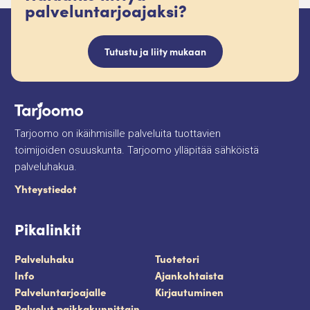
palveluntarjoajaksi?
Tutustu ja liity mukaan
Tarjoomo on ikäihmisille palveluita tuottavien
toimijoiden osuuskunta. Tarjoomo ylläpitää sähköistä
palveluhakua.
Yhteystiedot
Pikalinkit
Palveluhaku
Tuotetori
Info
Ajankohtaista
Palveluntarjoajalle
Kirjautuminen
Palvelut paikkakunnittain