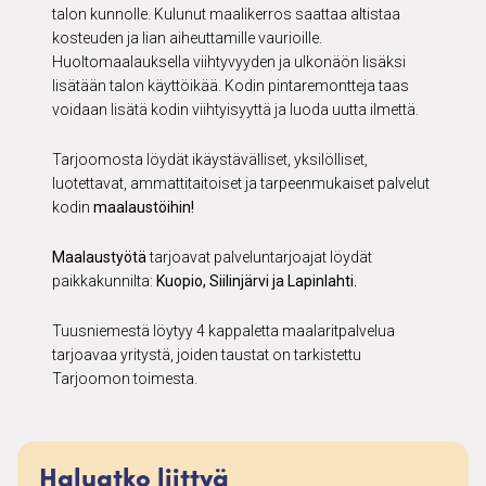
talon kunnolle. Kulunut maalikerros saattaa altistaa
kosteuden ja lian aiheuttamille vaurioille.
Huoltomaalauksella viihtyvyyden ja ulkonäön lisäksi
lisätään talon käyttöikää. Kodin pintaremontteja taas
voidaan lisätä kodin viihtyisyyttä ja luoda uutta ilmettä.
Tarjoomosta löydät ikäystävälliset, yksilölliset,
luotettavat, ammattitaitoiset ja tarpeenmukaiset palvelut
kodin
maalaustöihin!
Maalaustyötä
tarjoavat palveluntarjoajat löydät
paikkakunnilta:
Kuopio, Siilinjärvi ja Lapinlahti.
Tuusniemestä löytyy 4 kappaletta maalaritpalvelua
tarjoavaa yritystä, joiden taustat on tarkistettu
Tarjoomon toimesta.
Haluatko liittyä