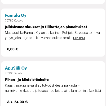
– Julkisivumaalaukset ja tiilikattojen p
Famula Oy
70780 Kuopio
Julkisivumaalaukset ja tiilikattojen pinnoitukset
Maalausliike Famula Oy on paikallinen Pohjois-Savossa toimiva
yritys, joka tarjoaa julkisivumaalauksia sekä...
Lue lisää
0,00 €
– Pihan- ja kiinteistönhoito
ApuSiili Oy
70900 Toivala
Pihan- ja kiinteistönhoito
Kausittaiset piha- ja ylläpitotyöt yhdestä paikasta –
nurmikonleikkuusta ja terassihuolloista aina lumitöihin...
Lue lisää
Alk. 24,00 €