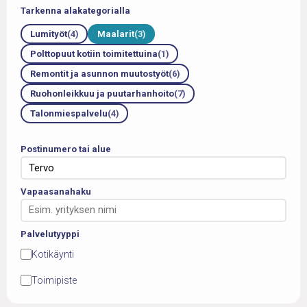
Tarkenna alakategorialla
Lumityöt
(4)
Maalarit
(3)
Polttopuut kotiin toimitettuina
(1)
Remontit ja asunnon muutostyöt
(6)
Ruohonleikkuu ja puutarhanhoito
(7)
Talonmiespalvelu
(4)
Postinumero tai alue
Vapaasanahaku
Palvelutyyppi
Kotikäynti
Toimipiste