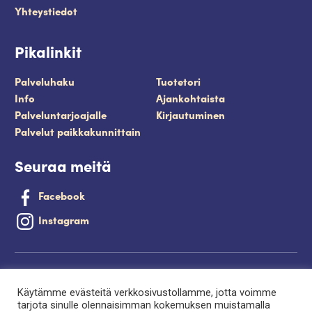
Yhteystiedot
Pikalinkit
Palveluhaku
Tuotetori
Info
Ajankohtaista
Palveluntarjoajalle
Kirjautuminen
Palvelut paikkakunnittain
Seuraa meitä
Facebook
Instagram
Tietosuojaseloste
Käytämme evästeitä verkkosivustollamme, jotta voimme
Saavutettavuusseloste
tarjota sinulle olennaisimman kokemuksen muistamalla