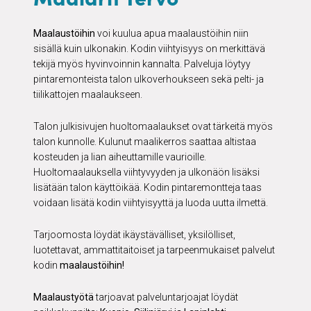
Maalaustöihin
voi kuulua apua maalaustöihin niin
sisällä kuin ulkonakin. Kodin viihtyisyys on merkittävä
tekijä myös hyvinvoinnin kannalta. Palveluja löytyy
pintaremonteista talon ulkoverhoukseen sekä pelti- ja
tiilikattojen maalaukseen.
Talon julkisivujen huoltomaalaukset ovat tärkeitä myös
talon kunnolle. Kulunut maalikerros saattaa altistaa
kosteuden ja lian aiheuttamille vaurioille.
Huoltomaalauksella viihtyvyyden ja ulkonäön lisäksi
lisätään talon käyttöikää. Kodin pintaremontteja taas
voidaan lisätä kodin viihtyisyyttä ja luoda uutta ilmettä.
Tarjoomosta löydät ikäystävälliset, yksilölliset,
luotettavat, ammattitaitoiset ja tarpeenmukaiset palvelut
kodin
maalaustöihin!
Maalaustyötä
tarjoavat palveluntarjoajat löydät