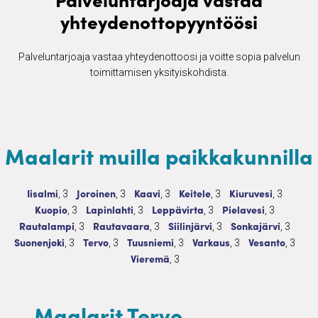
yhteydenottopyyntöösi
Palveluntarjoaja vastaa yhteydenottoosi ja voitte sopia palvelun
toimittamisen yksityiskohdista.
Maalarit muilla paikkakunnilla
Maalarit
3 palvelua
Maalarit
3 palvelua
Maalarit
3 palvelua
Maalarit
3 palvelua
Maalarit
3 palvelu
Iisalmi
Joroinen
Kaavi
Keitele
Kiuruvesi
, 3
, 3
, 3
, 3
, 3
Maalarit
3 palvelua
Maalarit
3 palvelua
Maalarit
3 palvelua
Maalarit
3 palvelua
Kuopio
Lapinlahti
Leppävirta
Pielavesi
, 3
, 3
, 3
, 3
Maalarit
3 palvelua
Maalarit
3 palvelua
Maalarit
3 palvelua
Maalarit
3 palve
Rautalampi
Rautavaara
Siilinjärvi
Sonkajärvi
, 3
, 3
, 3
, 3
Maalarit
3 palvelua
Maalarit
3 palvelua
Maalarit
3 palvelua
Maalarit
3 palvelua
Maalarit
3 palv
Suonenjoki
Tervo
Tuusniemi
Varkaus
Vesanto
, 3
, 3
, 3
, 3
, 3
Maalarit
3 palvelua
Vieremä
, 3
Maalarit Tervo