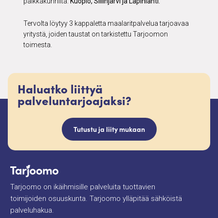
paikkakunnilta:
Kuopio, Siilinjärvi ja Lapinlahti.
Tervolta löytyy 3 kappaletta maalaritpalvelua tarjoavaa
yritystä, joiden taustat on tarkistettu Tarjoomon
toimesta.
Haluatko liittyä
palveluntarjoajaksi?
Tutustu ja liity mukaan
Tarjoomo on ikäihmisille palveluita tuottavien
toimijoiden osuuskunta. Tarjoomo ylläpitää sähköistä
palveluhakua.