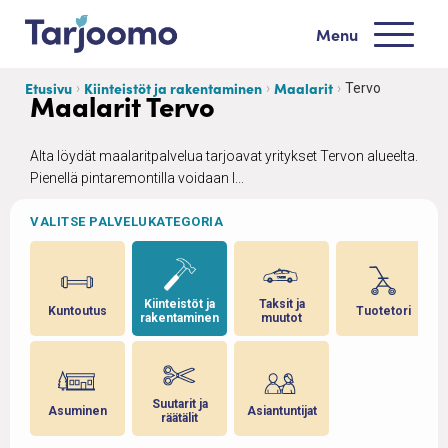
Siirry sisältöön
Menu
Tarjoomo etusivu
Etusivu
Kiinteistöt ja rakentaminen
Maalarit
Tervo
Maalarit Tervo
Alta löydät maalaritpalvelua tarjoavat yritykset Tervon alueelta.
Pienellä pintaremontilla voidaan l...
VALITSE PALVELUKATEGORIA
 ja
Kiinteistöt ja
Taksit ja
Kuntoutus
Tuotetori
rakentaminen
muutot
Suutarit ja
Asuminen
Asiantuntijat
en
räätälit