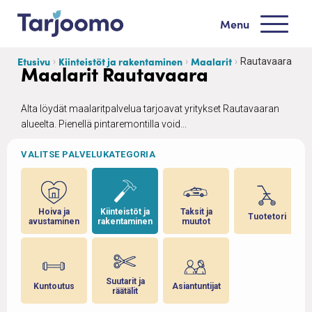
Siirry sisältöön
Menu
Tarjoomo etusivu
Etusivu
Kiinteistöt ja rakentaminen
Maalarit
Rautavaara
Maalarit Rautavaara
Alta löydät maalaritpalvelua tarjoavat yritykset Rautavaaran
alueelta. Pienellä pintaremontilla void...
VALITSE PALVELUKATEGORIA
ja
Hoiva ja
Kiinteistöt ja
Taksit ja
Tuotetori
avustaminen
rakentaminen
muutot
 ja
Suutarit ja
Kuntoutus
Asiantuntijat
räätälit