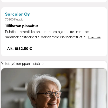
– Tiilikaton pinnoitus
Sorcolor Oy
70800 Kuopio
Tiilikaton pinnoitus
Puhdistamme tiilikaton sammalesta ja käsittelemme sen
sammalenestoaineella. Vaihdamme rikkinäiset tiilet ja...
Lue lisää
Alk. 1882,50 €
Yhteistyökumppanin sisältö