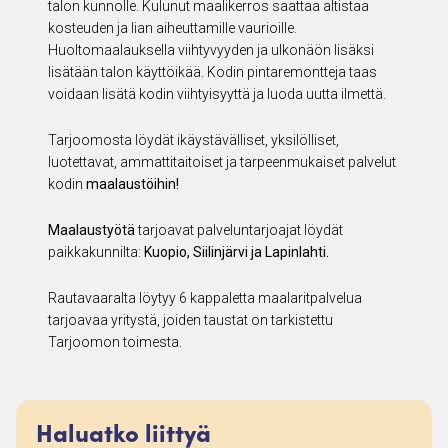
talon kunnolle. Kulunut maalikerros saattaa altistaa
kosteuden ja lian aiheuttamille vaurioille.
Huoltomaalauksella viihtyvyyden ja ulkonäön lisäksi
lisätään talon käyttöikää. Kodin pintaremontteja taas
voidaan lisätä kodin viihtyisyyttä ja luoda uutta ilmettä.
Tarjoomosta löydät ikäystävälliset, yksilölliset,
luotettavat, ammattitaitoiset ja tarpeenmukaiset palvelut
kodin
maalaustöihin!
Maalaustyötä
tarjoavat palveluntarjoajat löydät
paikkakunnilta:
Kuopio, Siilinjärvi ja Lapinlahti.
Rautavaaralta löytyy 6 kappaletta maalaritpalvelua
tarjoavaa yritystä, joiden taustat on tarkistettu
Tarjoomon toimesta.
Haluatko liittyä