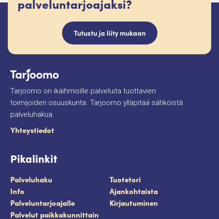
palveluntarjoajaksi?
Tutustu ja liity mukaan
Tarjoomo on ikäihmisille palveluita tuottavien
toimijoiden osuuskunta. Tarjoomo ylläpitää sähköistä
palveluhakua.
Yhteystiedot
Pikalinkit
Palveluhaku
Tuotetori
Info
Ajankohtaista
Palveluntarjoajalle
Kirjautuminen
Palvelut paikkakunnittain