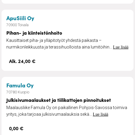
– Pihan- ja kiinteistönhoito
ApuSiili Oy
70900 Toivala
Pihan- ja kiinteistönhoito
Kausittaiset piha- ja ylläpitotyöt yhdestä paikasta –
nurmikonleikkuusta ja terassihuolloista aina lumitöihin...
Lue lisää
Alk. 24,00 €
– Julkisivumaalaukset ja tiilikattojen p
Famula Oy
70780 Kuopio
Julkisivumaalaukset ja tiilikattojen pinnoitukset
Maalausliike Famula Oy on paikallinen Pohjois-Savossa toimiva
yritys, joka tarjoaa julkisivumaalauksia sekä...
Lue lisää
0,00 €