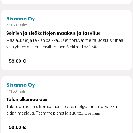
– Seinien ja sisäkattojen maalaus ja ta
Sisanna Oy
74150 Iisalmi
Seinien ja sisäkattojen maalaus ja tasoitus
Maalaukset ja reikien paikkaukset hoituvat meiltä. Joskus riittää
vain yhden seinän päivittäminen. Välillä...
Lue lisää
58,00 €
– Talon ulkomaalaus
Sisanna Oy
74150 Iisalmi
Talon ulkomaalaus
Talon tai mökin ulkomaalaus, terassin öljyäminen tai vaikka
aidan maalaus. Teemme pienet ja suuret...
Lue lisää
58,00 €