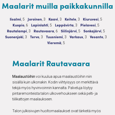
Maalarit muilla paikkakunnilla
Maalarit
5 palvelua
Maalarit
3 palvelua
Maalarit
3 palvelua
Maalarit
3 palvelua
Maalarit
5 palvelu
Iisalmi
Joroinen
Kaavi
Keitele
Kiuruvesi
, 5
, 3
, 3
, 3
, 5
Maalarit
6 palvelua
Maalarit
5 palvelua
Maalarit
3 palvelua
Maalarit
5 palvelua
Kuopio
Lapinlahti
Leppävirta
Pielavesi
, 6
, 5
, 3
, 5
Maalarit
3 palvelua
Maalarit
6 palvelua
Maalarit
5 palvelua
Maalarit
5 palve
Rautalampi
Rautavaara
Siilinjärvi
Sonkajärvi
, 3
, 6
, 5
, 5
Maalarit
3 palvelua
Maalarit
3 palvelua
Maalarit
3 palvelua
Maalarit
3 palvelua
Maalarit
3 palv
Suonenjoki
Tervo
Tuusniemi
Varkaus
Vesanto
, 3
, 3
, 3
, 3
, 3
Maalarit
5 palvelua
Vieremä
, 5
Maalarit Rautavaara
Maalaustöihin
voi kuulua apua maalaustöihin niin
sisällä kuin ulkonakin. Kodin viihtyisyys on merkittävä
tekijä myös hyvinvoinnin kannalta. Palveluja löytyy
pintaremonteista talon ulkoverhoukseen sekä pelti- ja
tiilikattojen maalaukseen.
Talon julkisivujen huoltomaalaukset ovat tärkeitä myös