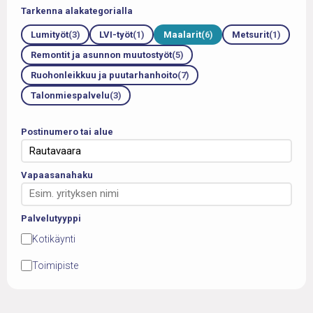
Tarkenna alakategorialla
Lumityöt
(3)
LVI-työt
(1)
Maalarit
(6)
Metsurit
(1)
Remontit ja asunnon muutostyöt
(5)
Ruohonleikkuu ja puutarhanhoito
(7)
Talonmiespalvelu
(3)
Postinumero tai alue
Vapaasanahaku
Palvelutyyppi
Kotikäynti
Toimipiste