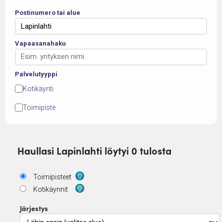
Postinumero tai alue
Vapaasanahaku
Palvelutyyppi
Kotikäynti
Toimipiste
Haullasi Lapinlahti löytyi 0 tulosta
Toimipisteet
Kotikäynnit
Järjestys