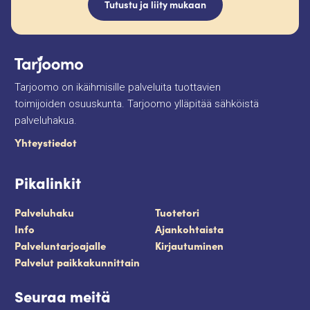
Tutustu ja liity mukaan
Tarjoomo on ikäihmisille palveluita tuottavien
toimijoiden osuuskunta. Tarjoomo ylläpitää sähköistä
palveluhakua.
Yhteystiedot
Pikalinkit
Palveluhaku
Tuotetori
Info
Ajankohtaista
Palveluntarjoajalle
Kirjautuminen
Palvelut paikkakunnittain
Seuraa meitä