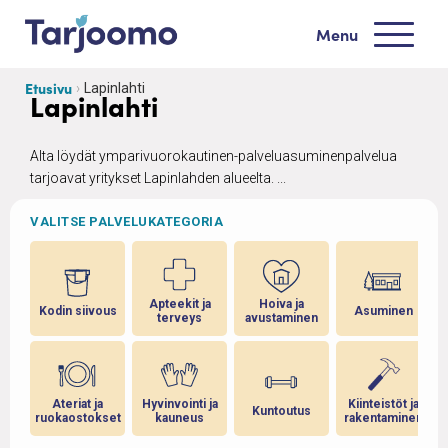
Siirry sisältöön
Menu
Tarjoomo etusivu
Etusivu
Lapinlahti
Lapinlahti
Alta löydät ymparivuorokautinen-palveluasuminenpalvelua
tarjoavat yritykset Lapinlahden alueelta. ...
VALITSE PALVELUKATEGORIA
Apteekit ja
Hoiva ja
Kodin siivous
Asuminen
terveys
avustaminen
Ateriat ja
Hyvinvointi ja
Kiinteistöt ja
Kuntoutus
ruokaostokset
kauneus
rakentaminen