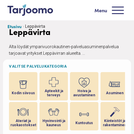
Siirry sisältöön
Menu
Tarjoomo etusivu
Etusivu
Leppävirta
Leppävirta
Alta löydät ymparivuorokautinen-palveluasuminenpalvelua
tarjoavat yritykset Leppävirran alueelta. ...
VALITSE PALVELUKATEGORIA
Apteekit ja
Hoiva ja
Kodin siivous
Asuminen
terveys
avustaminen
Ateriat ja
Hyvinvointi ja
Kiinteistöt ja
Kuntoutus
ruokaostokset
kauneus
rakentaminen