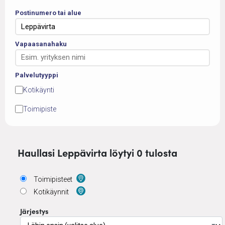
Postinumero tai alue
Vapaasanahaku
Palvelutyyppi
Kotikäynti
Toimipiste
Haullasi Leppävirta löytyi 0 tulosta
Toimipisteet
Kotikäynnit
Järjestys