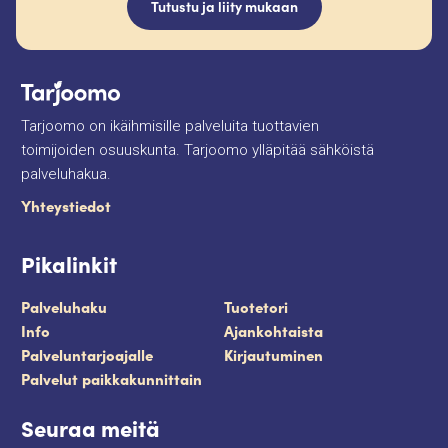
Tutustu ja liity mukaan
Tarjoomo on ikäihmisille palveluita tuottavien
toimijoiden osuuskunta. Tarjoomo ylläpitää sähköistä
palveluhakua.
Yhteystiedot
Pikalinkit
Palveluhaku
Tuotetori
Info
Ajankohtaista
Palveluntarjoajalle
Kirjautuminen
Palvelut paikkakunnittain
Seuraa meitä