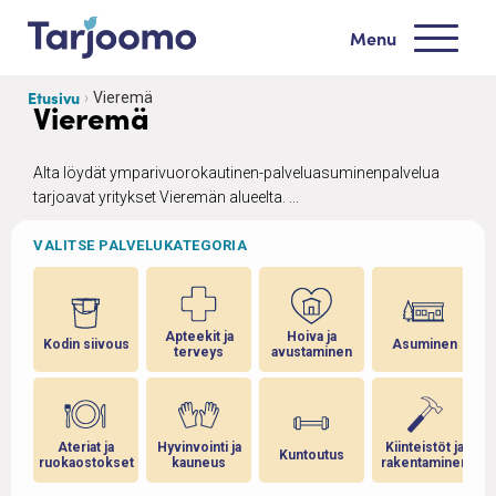
Siirry sisältöön
Menu
Tarjoomo etusivu
Etusivu
Vieremä
Vieremä
Alta löydät ymparivuorokautinen-palveluasuminenpalvelua
tarjoavat yritykset Vieremän alueelta. ...
VALITSE PALVELUKATEGORIA
Apteekit ja
Hoiva ja
Kodin siivous
Asuminen
terveys
avustaminen
Ateriat ja
Hyvinvointi ja
Kiinteistöt ja
Kuntoutus
ruokaostokset
kauneus
rakentaminen