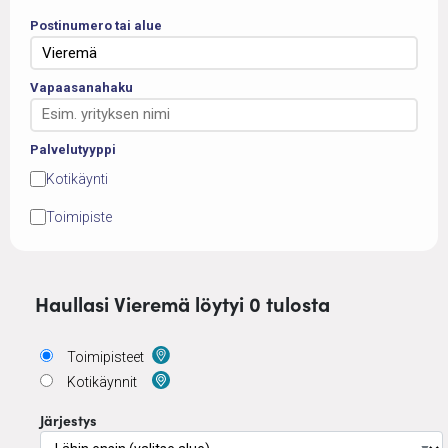
Postinumero tai alue
Vapaasanahaku
Palvelutyyppi
Kotikäynti
Toimipiste
Haullasi Vieremä löytyi 0 tulosta
Toimipisteet
Kotikäynnit
Järjestys