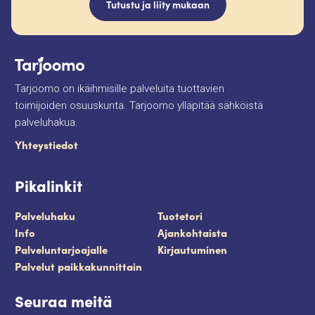
Tutustu ja liity mukaan
Tarjoomo on ikäihmisille palveluita tuottavien
toimijoiden osuuskunta. Tarjoomo ylläpitää sähköistä
palveluhakua.
Yhteystiedot
Pikalinkit
Palveluhaku
Tuotetori
Info
Ajankohtaista
Palveluntarjoajalle
Kirjautuminen
Palvelut paikkakunnittain
Seuraa meitä