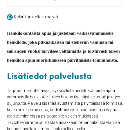
Kotiin tomitettava palvelu
Henkilökohtaista apua järjestetään vaikeavammaiselle
henkilölle, joka pitkäaikaisen tai etenevän vamman tai
sairauden vuoksi tarvitsee välttämättä ja toistuvasti toisen
henkilön apua suoriutuakseen päivittäisistä toiminnoista.
Lisätiedot palvelusta
Tarjoamme luotettavaa ja yksilöllistä henkilökohtaista apua
vammaisille henkilöille, tukien heidän itsenäistä elämää ja arjen
sujuvuutta. Palvelu sisältää avustamista päivittäisissä toimissa,
kuten pukeutumisessa, kodinhoidossa, asioinnissa ja vapaa-
ajan toiminnoissa asiakkaan toiveiden mukaisesti.
Tavoitteenamme on edistää asiakkaan omannäköistä elämää
kunnioittavalla ja ammattitaitoisella otteella.