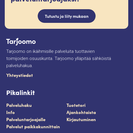
Tutustu ja liity mukaan
Tarjoomo on ikäihmisille palveluita tuottavien
toimijoiden osuuskunta. Tarjoomo ylläpitää sähköistä
palveluhakua.
Yhteystiedot
Pikalinkit
Palveluhaku
Tuotetori
Info
Ajankohtaista
Palveluntarjoajalle
Kirjautuminen
Palvelut paikkakunnittain