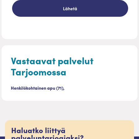
Vastaavat palvelut
Tarjoomossa
Henkilökohtainen apu (71),
Haluatko liittyä
palveluntarjoajaksi?