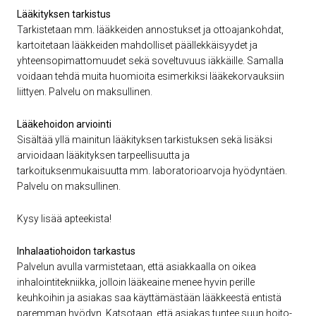
Lääkityksen tarkistus
Tarkistetaan mm. lääkkeiden annostukset ja ottoajankohdat,
kartoitetaan lääkkeiden mahdolliset päällekkäisyydet ja
yhteensopimattomuudet sekä soveltuvuus iäkkäille. Samalla
voidaan tehdä muita huomioita esimerkiksi lääkekorvauksiin
liittyen. Palvelu on maksullinen.
Lääkehoidon arviointi
Sisältää yllä mainitun lääkityksen tarkistuksen sekä lisäksi
arvioidaan lääkityksen tarpeellisuutta ja
tarkoituksenmukaisuutta mm. laboratorioarvoja hyödyntäen.
Palvelu on maksullinen.
Kysy lisää apteekista!
Inhalaatiohoidon tarkastus
Palvelun avulla varmistetaan, että asiakkaalla on oikea
inhalointitekniikka, jolloin lääkeaine menee hyvin perille
keuhkoihin ja asiakas saa käyttämästään lääkkeestä entistä
paremman hyödyn. Katsotaan, että asiakas tuntee suun hoito-