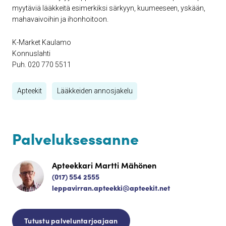
myytäviä lääkkeitä esimerkiksi särkyyn, kuumeeseen, yskään,
mahavaivoihin ja ihonhoitoon.
K-Market Kaulamo
Konnuslahti
Puh. 020 770 5511
Apteekit
Lääkkeiden annosjakelu
Palveluksessanne
Apteekkari Martti Mähönen
(017) 554 2555
leppavirran.apteekki@apteekit.net
Tutustu palveluntarjoajaan