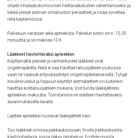
ohjeet inhalaatiokortisonien haittavaikutusten vähentämiseksi ja
tietää yleiset astman omahoidon periaatteet ja osaa soveltaa
niitä käytännössä.
Palveluun varataan aika apteekista. Palvelun kesto on n. 15-20
minuuttia ja se maksaa 10 €.
Lääkkeet hävitettäväksi apteekkiin
Käyttämättä jääneet ja vanhentuneet lääkkeet ovat
ongelmajätettä. Niitä ei saa hävittää talousjätteen joukossa
vaan ne vaativat erityiskäsittelyn ongelmajätelaitoksella. Tyhjät
insuliiniruiskut ja loppuun käytetyt astmalaitteet voi kuitenkin
hävittää kotitalousjätteen mukana. Voit tuoda lääkejätteesi
apteekkiin maksutta. Toimitamme ne edelleen hävitettäväksi
asianmukaisella tavalla.
Lajittele apteekkiin tuotavat lääkejätteet näin:
Tuo lääkkeet omissa pakkauksissaan. Irroita pakkauksesta
käyttöohjetarra, jossa näkyy nimitietosi. Erottele muista