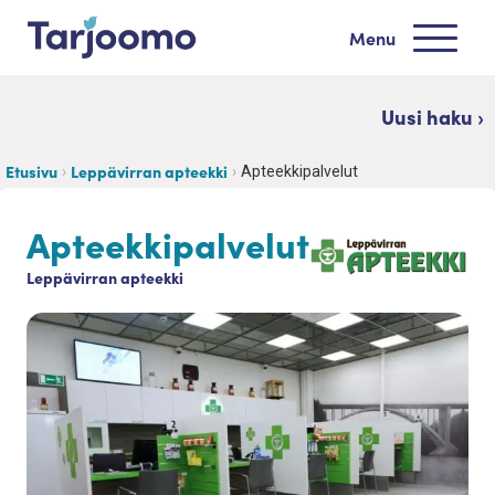
Siirry sisältöön
Menu
Tarjoomo etusivu
Uusi haku ›
Etusivu
Leppävirran apteekki
Apteekkipalvelut
Apteekkipalvelut
Leppävirran apteekki