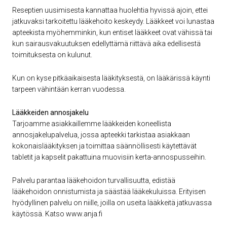
Reseptien uusimisesta kannattaa huolehtia hyvissä ajoin, ettei
jatkuvaksi tarkoitettu lääkehoito keskeydy. Lääkkeet voi lunastaa
apteekista myöhemminkin, kun entiset lääkkeet ovat vähissä tai
kun sairausvakuutuksen edellyttämä riittävä aika edellisestä
toimituksesta on kulunut.
Kun on kyse pitkäaikaisesta lääkityksestä, on lääkärissä käynti
tarpeen vähintään kerran vuodessa.
Lääkkeiden annosjakelu
Tarjoamme asiakkaillemme lääkkeiden koneellista
annosjakelupalvelua, jossa apteekki tarkistaa asiakkaan
kokonaislääkityksen ja toimittaa säännöllisesti käytettävät
tabletit ja kapselit pakattuina muovisiin kerta-annospusseihin.
Palvelu parantaa lääkehoidon turvallisuutta, edistää
lääkehoidon onnistumista ja säästää lääkekuluissa. Erityisen
hyödyllinen palvelu on niille, joilla on useita lääkkeitä jatkuvassa
käytössä. Katso www.anja.fi