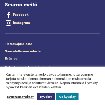
Seuraa meitä
Facebook
Instagram
Tietosuojaseloste
Saavutettavuusseloste
Evästeet
Palveluntuottajan kirjautuminen.
Käytämme evästeitä verkkosivustollamme, jotta voimme
tarjota sinulle olennaisimman kokemuksen muistamalla
mieltymyksesi ja toistuvat vierailut. Napsauttamalla Hyväksy
hyväksyt kaikkien evästeiden käytön.
Evästeasetukset
Hyväksy
Älä hyväksy
Uusi haku
Ota yhteyttä