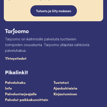
Tutustu ja liity mukaan
Tarjoomo on ikäihmisille palveluita tuottavien
toimijoiden osuuskunta. Tarjoomo ylläpitää sähköistä
palveluhakua.
Yhteystiedot
Pikalinkit
Palveluhaku
Tuotetori
Info
Ajankohtaista
Palveluntarjoajalle
Kirjautuminen
Palvelut paikkakunnittain