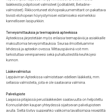
lääkkeistä jodipitoiset valmisteet (joditabletit, Betadine -
valmisteet). Rikkoontuneet elohopeakuumemittarit on pakattava
tiiviisti elohopean höyrystymisen estämiseksi esimerkiksi
kannelliseen lasipurkkiin.
Terveysmittauksia ja teemapäiviä apteekissa
Apteekissa järjestetään myös erilaisia teemapäiviä ja asiakkaille
maksuttomia terveysmittauksia. Seuraa ilmoitteluamme
lehdessä ja apteekin ovessa. Mittauspäivinä voit mm.
tarkistuttaa verenpaineesi sekä puhallustestillä keuhkojesi
kunnon.
Lääkevalmistus
Leppävirran Apteekissa valmistetaan edelleen lääkkeitä, mm.
sellaisia valmisteita, joita ei ole saatavana valmiina.
Palvelupiste
Laajassa pitäjässä peruslääkkeiden saatavuutta on helpotettu
Konnuslahden kaupan yhteydessä sijaitsevan palvelupisteen
avulla. Sieltä löytyy suppeahko valikoima tavallisimpia reseptittä