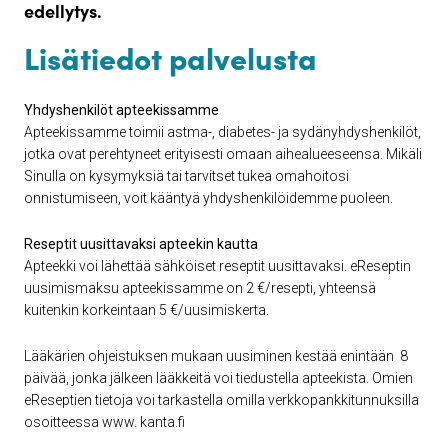
edellytys.
Lisätiedot palvelusta
Yhdyshenkilöt apteekissamme
Apteekissamme toimii astma-, diabetes- ja sydänyhdyshenkilöt,
jotka ovat perehtyneet erityisesti omaan aihealueeseensa. Mikäli
Sinulla on kysymyksiä tai tarvitset tukea omahoitosi
onnistumiseen, voit kääntyä yhdyshenkilöidemme puoleen.
Reseptit uusittavaksi apteekin kautta
Apteekki voi lähettää sähköiset reseptit uusittavaksi. eReseptin
uusimismaksu apteekissamme on 2 €/resepti, yhteensä
kuitenkin korkeintaan 5 €/uusimiskerta.
Lääkärien ohjeistuksen mukaan uusiminen kestää enintään 8
päivää, jonka jälkeen lääkkeitä voi tiedustella apteekista. Omien
eReseptien tietoja voi tarkastella omilla verkkopankkitunnuksilla
osoitteessa www. kanta.fi