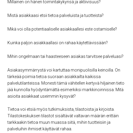
Millainen on hänen toimintakykynsä ja aktiivisuus?
Mistä asiakkaasi etsii tietoa palveluista ja tuotteista?
Mikä voi olla potentiaaliselle asiakkaallesi este ostamiselle?
Kuinka paljon asiakkaallasi on rahaa käytettävissään?
Mihin ongelmaan tai haasteeseen asiakas tarvitsee palveluasi?
Asiakasymmärrystä voi kartuttaa monipuolisilla keinoilla. On
tärkeää poimia tietoa suoraan asiakkailta kaikissa
palvelutilanteissa. Monesti tämä vähitellen kertyvä hiljainen tieto
jää kunnolla hyödyntämättä esimerkiksi markkinoinnissa. Mitä
asioita asiakkaat useimmin kysyvät?
Tietoa voi etsiä myös tutkimuksista, tilastoista ja kirjoista.
Tilastokeskuksen tilastot sisältävät valtavan määrän erittäin
tarkkaakin tietoa muun muassa siitä, mihin tuotteisiin ja
palveluihin ihmiset käyttävät rahaa.