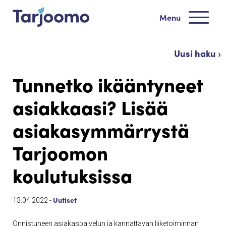
Siirry sisältöön
Menu
Tarjoomo etusivu
Uusi haku ›
Tunnetko ikääntyneet
asiakkaasi? Lisää
asiakasymmärrystä
Tarjoomon
koulutuksissa
Uutiset
13.04.2022 -
Onnistuneen asiakaspalvelun ja kannattavan liiketoiminnan