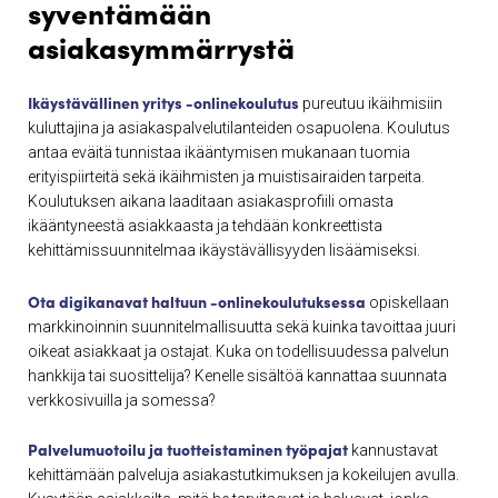
syventämään
asiakasymmärrystä
Ikäystävällinen yritys -onlinekoulutus
pureutuu ikäihmisiin
kuluttajina ja asiakaspalvelutilanteiden osapuolena. Koulutus
antaa eväitä tunnistaa ikääntymisen mukanaan tuomia
erityispiirteitä sekä ikäihmisten ja muistisairaiden tarpeita.
Koulutuksen aikana laaditaan asiakasprofiili omasta
ikääntyneestä asiakkaasta ja tehdään konkreettista
kehittämissuunnitelmaa ikäystävällisyyden lisäämiseksi.
Ota digikanavat haltuun -onlinekoulutuksessa
opiskellaan
markkinoinnin suunnitelmallisuutta sekä kuinka tavoittaa juuri
oikeat asiakkaat ja ostajat. Kuka on todellisuudessa palvelun
hankkija tai suosittelija? Kenelle sisältöä kannattaa suunnata
verkkosivuilla ja somessa?
Palvelumuotoilu ja tuotteistaminen työpajat
kannustavat
kehittämään palveluja asiakastutkimuksen ja kokeilujen avulla.