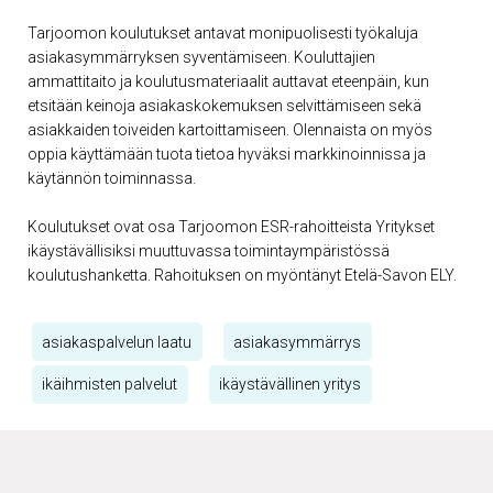
Tarjoomon koulutukset antavat monipuolisesti työkaluja
asiakasymmärryksen syventämiseen. Kouluttajien
ammattitaito ja koulutusmateriaalit auttavat eteenpäin, kun
etsitään keinoja asiakaskokemuksen selvittämiseen sekä
asiakkaiden toiveiden kartoittamiseen. Olennaista on myös
oppia käyttämään tuota tietoa hyväksi markkinoinnissa ja
käytännön toiminnassa.
Koulutukset ovat osa Tarjoomon ESR-rahoitteista Yritykset
ikäystävällisiksi muuttuvassa toimintaympäristössä
koulutushanketta. Rahoituksen on myöntänyt Etelä-Savon ELY.
asiakaspalvelun laatu
asiakasymmärrys
ikäihmisten palvelut
ikäystävällinen yritys