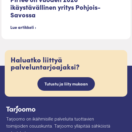
ikäystävällinen yritys Pohjois-
Savossa
Lue artikkeli ›
Haluatko liittyä
palveluntarjoajaksi?
Tutustu ja liity mukaan
Tarjoomo on ikäihmisille palveluita tuottavien
toimijoiden osuuskunta. Tarjoomo ylläpitää sähköistä