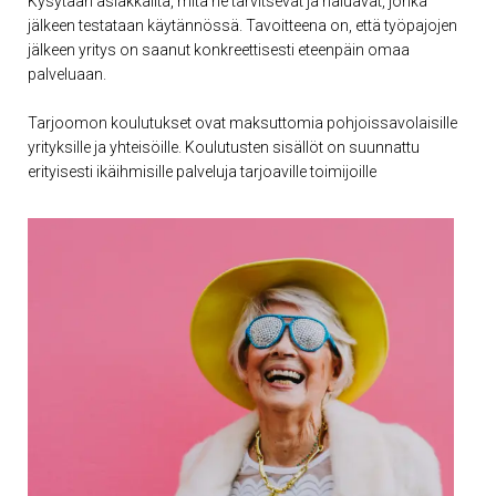
Kysytään asiakkailta, mitä he tarvitsevat ja haluavat, jonka
jälkeen testataan käytännössä. Tavoitteena on, että työpajojen
jälkeen yritys on saanut konkreettisesti eteenpäin omaa
palveluaan.
Tarjoomon koulutukset ovat maksuttomia pohjoissavolaisille
yrityksille ja yhteisöille. Koulutusten sisällöt on suunnattu
erityisesti ikäihmisille palveluja tarjoaville toimijoille